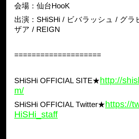
会場：仙台HooK
出演：SHiSHi / ビバラッシュ / グラ
ザア / REIGN
====================
http://shis
SHiSHi OFFICIAL SITE★
m/
https://t
SHiSHi OFFICIAL Twitter★
HiSHi_staff