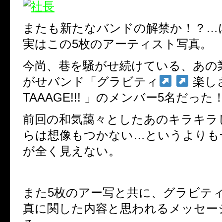
またも新たなバンドの解禁か！？…
実はこの
5
枚のアーティスト写真。
今尚、巷を騒がせ続けている、あの
がせバンド
「グラビティ
楽し
TAAAGE!!!
」のメンバー
5
名だった
前回の和気藹々としたあのキラキラ
らは想像もつかない
…
というよりも
が全く見えない。
また
5
枚のアー写と共に、グラビテ
真に関した内容と思われるメッセー