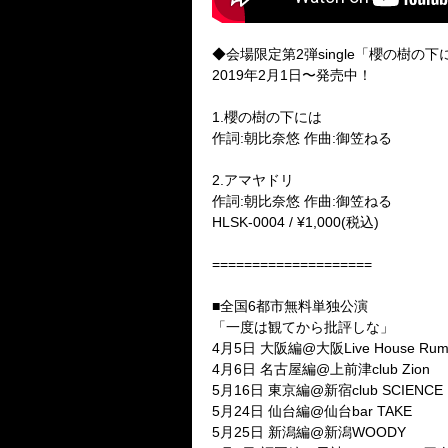
◆会場限定第2弾single「櫻の樹の下
2019年2月1日〜発売中！
1.櫻の樹の下には
作詞:朝比奈悠 作曲:御笠ねる
2.アマヤドリ
作詞:朝比奈悠 作曲:御笠ねる
HLSK-0004 / ¥1,000(税込)
====================
■全国6都市無料単独公演
「一度は観てから批評しな」
4月5日 大阪編@大阪Live House Rum
4月6日 名古屋編@上前津club Zion
5月16日 東京編@新宿club SCIENCE
5月24日 仙台編@仙台bar TAKE
5月25日 新潟編@新潟WOODY