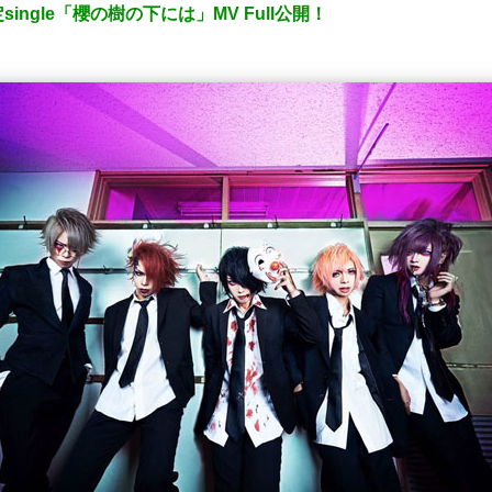
ngle「櫻の樹の下には」MV Full公開！