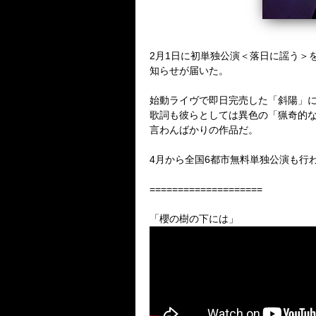
2月1日に初単独公演＜落日に謡う＞を
知らせが届いた。
始動ライヴで即日完売した「斜陽」
歌詞も彼らとしては異色の「猟奇的
言わんばかりの作品だ。
4月から全国6都市無料単独公演も行
====================
「櫻の樹の下には」