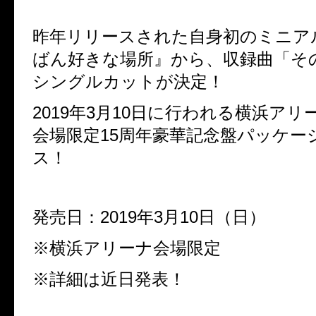
昨年リリースされた自身初のミニア
ばん好きな場所』から、収録曲「そ
シングルカットが決定！
2019
年
3
月
10
日に行われる横浜アリ
会場限定
15
周年豪華記念盤パッケー
ス！
発売日：
2019
年
3
月
10
日（日）
※横浜アリーナ会場限定
※詳細は近日発表！