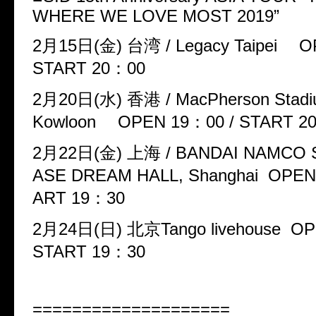
WHERE WE LOVE MOST 2019
”
2
月
15
日
(
金
)
台湾
/ Legacy Taipei
OP
START 20
：
00
2
月
20
日
(
水
)
香港
/ MacPherson Stadi
Kowloon
OPEN 19
：
00 / START 2
2
月
22
日
(
金
)
上海
/ BANDAI NAMCO 
ASE DREAM HALL, Shanghai OPEN
ART 19
：
30
2
月
24
日
(
日
)
北京
Tango livehouse O
START 19
：
30
====================