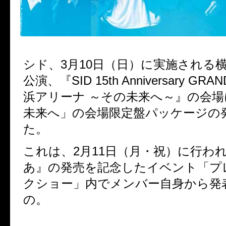
シド、
3
月
10
日（日）に実施される
公演、『
SID 15th Anniversary GRAN
浜アリーナ
～その未来へ～』
の会場
未来へ」の会場限定盤パッケージの
た。
これは、
2
月
11
日（月・祝）に行わ
あ』の発売を記念したイベント
「プ
クショー」内でメンバー自身から発
の。