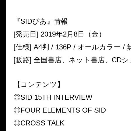
『
SID
ぴあ』情報
[
発売日
] 2019
年
2
月
8
日（金）
[
仕様
] A4
判
/ 136P /
オールカラー
/
[
販路
]
全国書店、ネット書店、
CD
シ
【コンテンツ】
◎
SID 15TH INTERVIEW
◎
FOUR ELEMENTS OF SID
◎
CROSS TALK