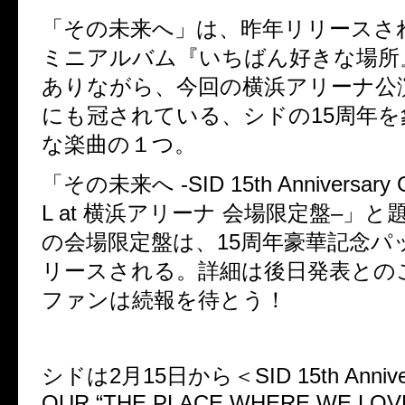
「その未来へ」は、昨年リリースさ
ミニアルバム『いちばん好きな場所
ありながら、
今回の横浜アリーナ公
にも冠されている、シドの
15
周年を
な楽曲の１つ。
「その未来へ
-SID 15th Anniversar
L at
横浜アリーナ
会場限定盤
–
」と
の会場限定盤は、
15
周年豪華記念パ
リースされる。詳細は後日発表との
ファンは続報を待とう！
シドは
2
月
15
日から＜
SID 15th Anniv
OUR
“
THE PLACE WHERE WE LOV