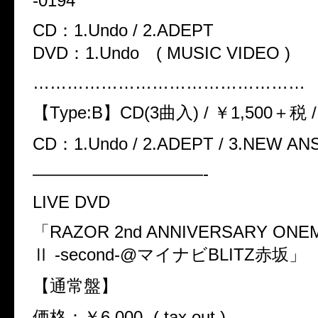
-0194
CD：1.Undo / 2.ADEPT
DVD：1.Undo ( MUSIC VIDEO )
…………………………………………
【Type:B】CD(3曲入) / ￥1,500＋税 /
CD：1.Undo / 2.ADEPT / 3.NEW A
——————————-
LIVE DVD
「RAZOR 2nd ANNIVERSARY ONE
Ⅱ -second-@マイナビBLITZ赤坂」
【通常盤】
価格：￥6,000- ( tax out )