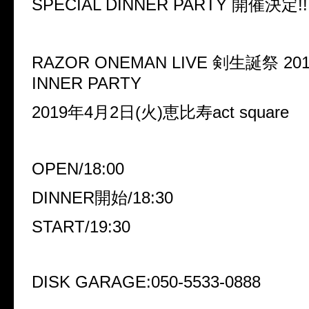
SPECIAL DINNER PARTY
開催決定
!!
RAZOR ONEMAN LIVE
剣生誕祭
201
INNER PARTY
2019
年
4
月
2
日
(
火
)
恵比寿
act square
OPEN/18:00
DINNER
開始
/18:30
START/19:30
DISK GARAGE:050-5533-0888