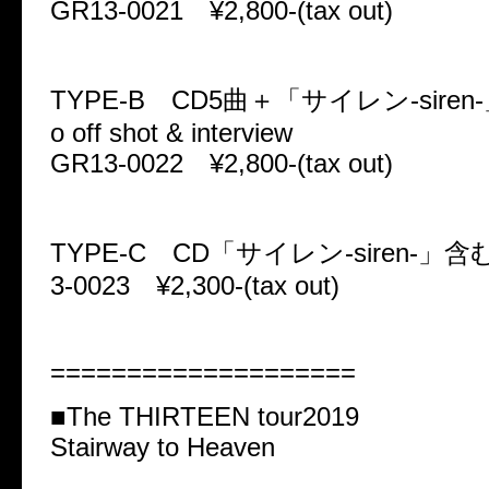
GR13-0021 ¥2,800-(tax out)
TYPE-B CD5曲＋「サイレン-siren-」M
o off shot & interview
GR13-0022 ¥2,800-(tax out)
TYPE-C CD「サイレン-siren-」
3-0023 ¥2,300-(tax out)
====================
■The THIRTEEN tour2019
Stairway to Heaven