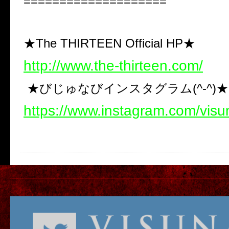
====================
★The THIRTEEN Official HP★
http://www.the-thirteen.com/
★びじゅなびインスタグラム(^-^)★
https://www.instagram.com/visu