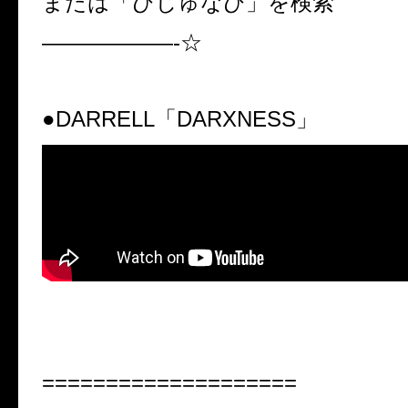
または「びじゅなび」を検索
——————-☆
●
DARRELL「DARXNESS」
====================