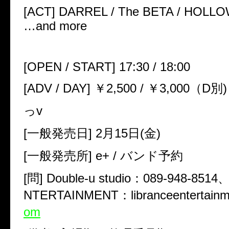
[
ACT
]
DARREL / The BETA / HOLLOW
…and more
[
OPEN / START
]
17:30 / 18:00
[
ADV / DAY
]
￥
2
,
500 /
￥
3
,
000
（
D
別)
っv
[一般発売日]
2
月
15
日(金)
[一般発売所]
e+ /
バンド予約
[問]
Double-u studio
：
089-948-8514
NTERTAINMENT
：
libranceentertai
om