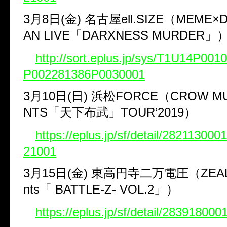
3
月
8
日(金)
名古屋
ell.SIZE
（
MEME×D
AN LIVE
「
DARXNESS MURDER
」
http://sort.eplus.jp/sys/T1U14P00
P002281386P0030001
3
月
10
日(日)
浜松
FORCE
（
CROW MU
NTS
「天下布武」
TOUR
’
2019
）
https://eplus.jp/sf/detail/2821130
21001
3
月
15
日(金)
東高円寺二万電圧（
ZEAL
nts
「
BATTLE-Z- VOL.2
」）
https://eplus.jp/sf/detail/28391800