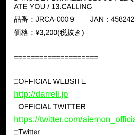
ATE YOU / 13.CALLING
品番：JRCA-000９ JAN：4582426
価格：¥3,200(税抜き)
====================
□OFFICIAL WEBSITE
http://darrell.jp
□OFFICIAL TWITTER
https://twitter.com/aiemon_offici
□Twitter