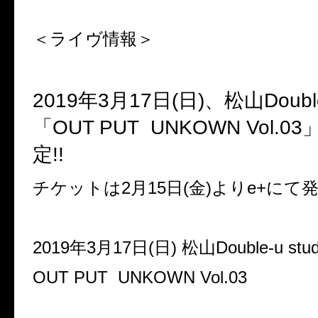
＜ライヴ情報＞
2019
年
3
月
17
日(日)、松山
Doubl
「
OUT PUT UNKOWN Vol.03
定
!!
チケットは
2
月
15
日(金)より
e+
にて発
2019
年
3
月
17
日(日)
松山
Double-u stud
OUT PUT UNKOWN Vol.03