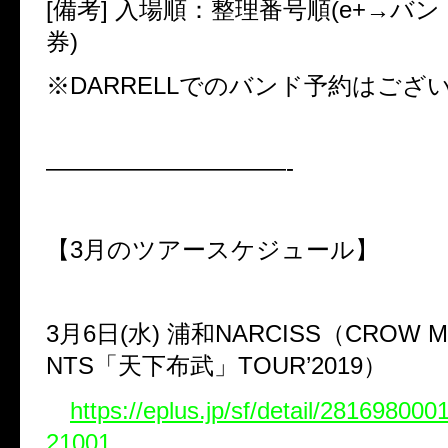
[備考]
入場順：整理番号順(
e+→
バン
券)
※
DARRELL
でのバンド予約はござ
——————————-
【3月のツアースケジュール】
3
月
6
日(水)
浦和
NARCISS
（
CROW M
NTS
「天下布武」
TOUR
’
2019
）
https://eplus.jp/sf/detail/2816980
21001