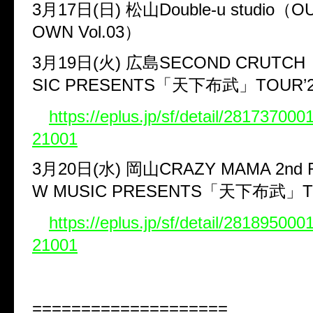
3
月
17
日(日)
松山
Double-u studio
（
OU
OWN Vol.03
）
3
月
19
日(火)
広島
SECOND CRUTCH
SIC PRESENTS
「天下布武」
TOUR
’
https://eplus.jp/sf/detail/2817370
21001
3
月
20
日(水)
岡山
CRAZY MAMA 2nd 
W MUSIC PRESENTS
「天下布武」
https://eplus.jp/sf/detail/2818950
21001
====================