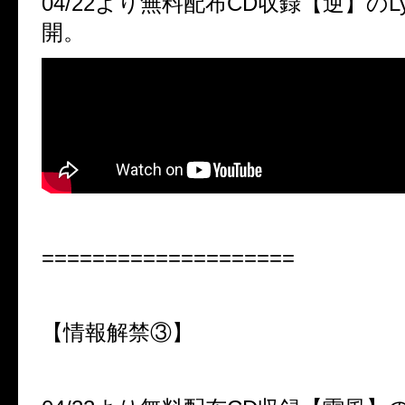
04/22
より無料配布
CD
収録【逆】の
L
開。
====================
【情報解禁③】