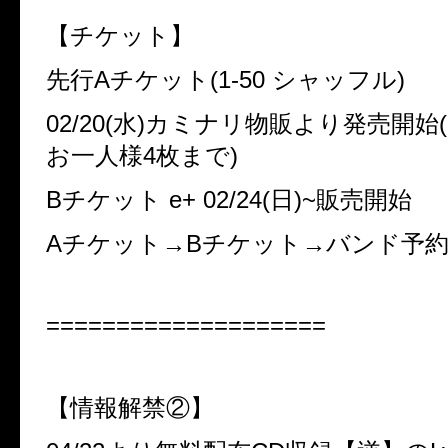
【チケット】
先行
A
チケット(
1-50
シャッフル)
02/20
(水)カミナリ物販より発売開始(
お一人様
4
枚まで)
B
チケット
e+ 02/24
(日)
~
販売開始
A
チケット
→B
チケット
→
バンド予
====================
【情報解禁②】