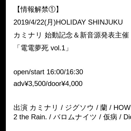
【情報解禁①】
2019/4/22
(月)
HOLIDAY SHINJUKU
カミナリ
始動記念＆新音源発表主催
「電電夢死
vol.1
」
open/start 16:00/16:30
adv¥3
,
500/door¥4
,
000
出演
カミナリ
/
ジグソウ
/
蘭
/ HOWL
2 the Rain. /
バロムナイツ
/
仮病
/ Di