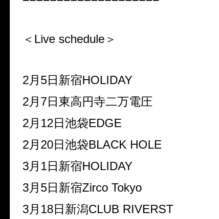
＜Live schedule＞
2
月
5
日新宿
HOLIDAY
2
月
7
日東高円寺二万電圧
2
月
12
日池袋
EDGE
2
月
20
日池袋
BLACK HOLE
3
月
1
日新宿
HOLIDAY
3
月
5
日新宿
Zirco Tokyo
3
月
18
日新潟
CLUB RIVERST