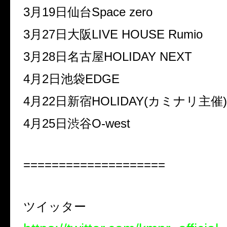
3
月
19
日仙台
Space zero
3
月
27
日大阪
LIVE HOUSE Rumio
3
月
28
日名古屋
HOLIDAY NEXT
4
月
2
日池袋
EDGE
4
月
22
日新宿
HOLIDAY
(カミナリ主催)
4
月
25
日渋谷
O-west
====================
ツイッター