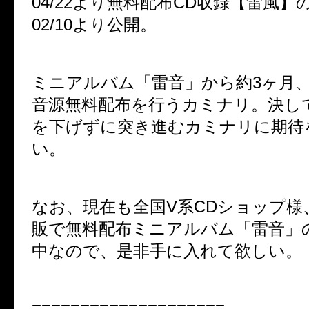
04/22
より無料配布
CD
収録【雷風】
02/10
より公開。
ミニアルバム「雷音」から約
3
ヶ月
音源無料配布を行うカミナリ。決し
を下げずに突き進むカミナリに期待
い。
なお、現在も全国
V
系
CD
ショップ様
販で無料配布ミニアルバム「雷音」
中なので、是非手に入れて欲しい。
====================