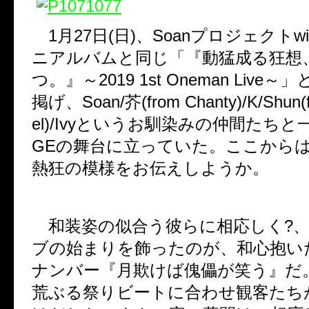
1月27日(日)、Soanプロジェクトwi
ニアルバムと同じ「『動猛成る狂想
つ。』～2019 1st Oneman Live
掲げ、Soan/芥(from Chanty)/K/Shun(f
el)/Ivyというお馴染みの仲間たちと
GEの舞台に立っていた。ここから
熱狂の模様をお伝えしようか。
和装姿の似合う彼らに相応しく?、
ブの始まりを飾ったのが、和心抱い
ナンバー『月欺けば傀儡が笑う』だ
荒ぶる祭りビートに合わせ観客たち