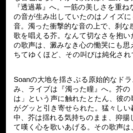
『透過幕』へ。一筋の美しさを重ね
の音が生み出していたのはノイズに
音。濁った衝撃的な音の上で、刹な
歌を唱える芥。なんて切なさを抱い
の歌声は、澱みなき心の慟哭にも思
ちてゆくほど、その叫びは純化され
Soanの大地を揺さぶる原始的なド
み、ライブは『濁った瞳』へ。芥の
は」という声に触れたとたん、彼の
がグッと引き寄せられた。猛々しい
中、芥は揺れる気持ちのまま、抑揚
て嘆く心を歌いあげる。その歌声は