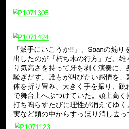
「派手にいこうか!!」、Soanの煽
出したのが『朽ち木の行方』だ。雄
り気高さを持って牙を剥く演奏に、
騒ぎだす。誰もが叫びたい感情を、
体を折り畳み、大きく手を振り、跳
で舞台上へぶつけていた。頭上高く
打ち鳴らすたびに理性が消えてゆく
実など頭の中からすっほり消し去って