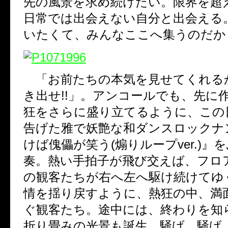
先の風景を求め続けたい。限界を超
日常では出会えない自分と出会える
いたくて、みんなここへ集うのだか
「お前たちの本気を見せてくれるか
き出せ!!」。アンコールでも、先に
狂をさらに盛り立てるように、この
告げた雅で妖艶な和ダンスロックナ
けば傀儡が笑う(煽りループver.)』
奏。熱い手拍子が飛び交えば、フロ
の観客たちが右へ左へ駆け続けてゆ
情を揺り戻すように、熱狂の中、満
ぐ観客たち。途中には、終わりを知
折り畳みの光景も誕生。騒げ、騒げ