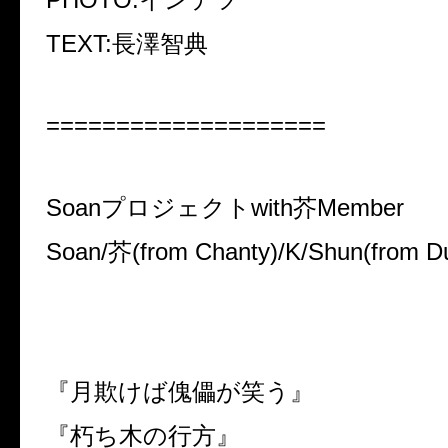
TEXT:長澤智典
====================
Soanプロジェクトwith芥Member
Soan/芥(from Chanty)/K/Shun(from Du
『月欺けば傀儡が笑う』
『朽ち木の行方』