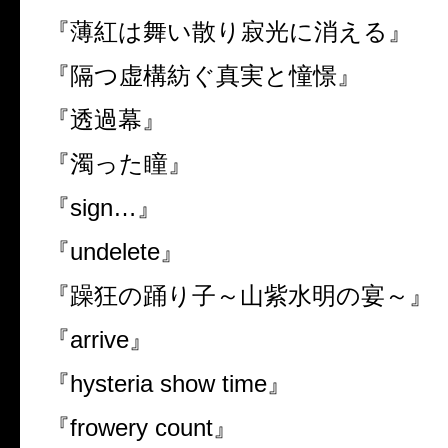
『薄紅は舞い散り寂光に消える』
『隔つ虚構紡ぐ真実と憧憬』
『透過幕』
『濁った瞳』
『sign…』
『undelete』
『躁狂の踊り子～山紫水明の宴～』
『arrive』
『hysteria show time』
『frowery count』