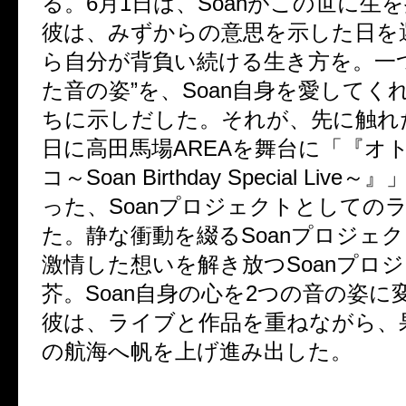
る。6月1日は、Soanがこの世に生
彼は、みずからの意思を示した日を
ら自分が背負い続ける生き方を。一
た音の姿”を、Soan自身を愛してく
ちに示しだした。それが、先に触れた2
日に高田馬場AREAを舞台に「『オ
コ～Soan Birthday Special Liv
った、Soanプロジェクトとしての
た。静な衝動を綴るSoanプロジェクト
激情した想いを解き放つSoanプロジェ
芥。Soan自身の心を2つの音の姿に
彼は、ライブと作品を重ねながら、
の航海へ帆を上げ進み出した。