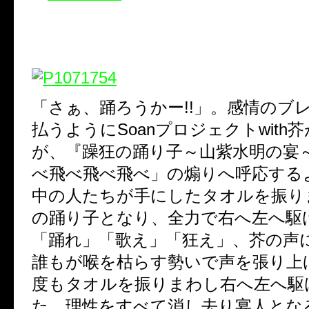
「さぁ、踊ろうかー!!」。感情のブ
払うようにSoanプロジェクトwith
が、『躁狂の踊り子～山紫水明の宴
べ飛べ飛べ飛べ」の煽りへ呼応する
中の人たちが手にしたタオルを振り
の踊り子となり、全力で右へ左へ駆
「踊れ」「歌え」「狂え」、芥の声
誰もが喉を枯らす勢いで声を張り上
度もタオルを振りまわし右へ左へ駆
た。理性をすべて消し去り宴人とな