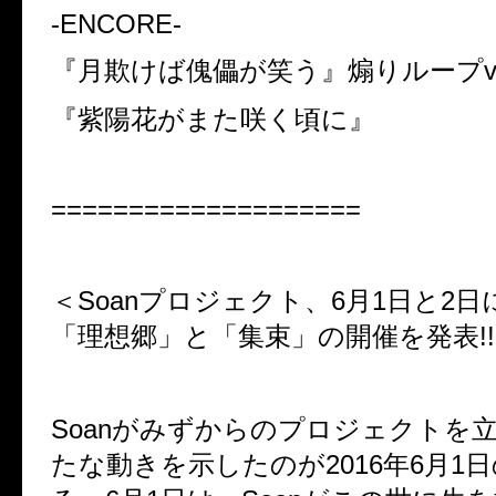
-ENCORE-
『月欺けば傀儡が笑う』煽りループve
『紫陽花がまた咲く頃に』
====================
＜
Soan
プロジェクト、
6
月
1
日と
2
日
「理想郷」と「集束」の開催を発表
!!
Soanがみずからのプロジェクトを
たな動きを示したのが2016年6月1