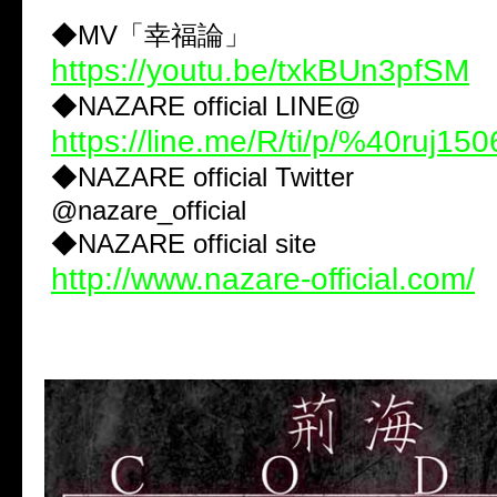
◆MV「幸福論」
https://youtu.be/txkBUn3pfSM
◆NAZARE official LINE@
https://line.me/R/ti/p/%40ruj150
◆NAZARE official Twitter
@nazare_official
◆NAZARE official site
http://www.nazare-official.com/