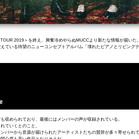
CT”?】TOUR 2019＞を終え、興奮冷めやらぬMUCCより新たな情報が届いた
スを控えている待望のニューコンセプトアルバム「壊れたピアノとリビング
ども収められており、最後にはメンバーの声が収録されている。
されていくとのこと。
Cメンバーから音源が届けられたアーティストたちの賛辞が多々寄せられて
の関心度も高い作品となりそうだ。