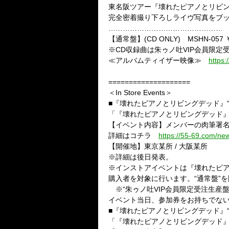
東名阪ツアー『壊れたピアノとリビング
完全密着撮り下ろしライヴ写真をブ
…………………………………………
【通常盤】(CD ONLY) MSHN-057 ￥3
※CD収録曲は朱ゥノ吐VIP会員限
≪アルバムティイザー映像≫
https
====================
＜In Store Events＞
■『壊れたピアノとリビングデッド』
「『壊れたピアノとリビングデッド』F
【イベント内容】メンバーの肉筆署名
詳細はコチラ
https://55-69.com/ne
【開催地】東京某所 / 大阪某所
※詳細は後日発表。
※インストアイベントは『壊れたピアノ
購入者を対象に行います。“通常盤”
※“朱ゥノ吐VIP会員限定受注生産盤
イベント当日、参加券をお持ちでな
■『壊れたピアノとリビングデッド』
「『壊れたピアノとリビングデッド