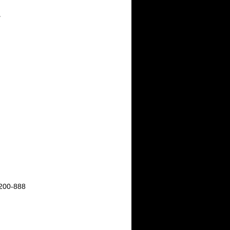
。
00-888