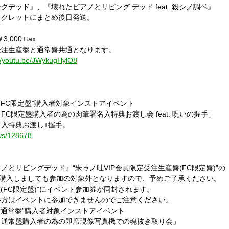
デッド』、『壊れたピアノとリビング デッド feat. 殺シノ調ベ』
ックレットにまとめ後日発送。
,000+tax
定受注生産盤と通常盤共通となります。
://youtu.be/JWykugHylO8
“FC限定盤”購入者対象インストアイベント
C限定盤購入者の為の肉筆署名入特典お渡し会 feat. 呪いの握手」
入特典お渡し+握手。
ws/128678
とリビングデッド』“朱ゥノ吐VIP会員限定受注生産盤(FC限定盤)”の
を購入しましても参加の対象外となりますので、予めご了承ください。
(FC限定盤)”にイベント参加券が同封されます。
い方はイベントに参加できませんのでご注意ください。
“通常盤”購入者対象インストアイベント
』通常盤購入者の為の即席現像写真機での魂抜き取り会」