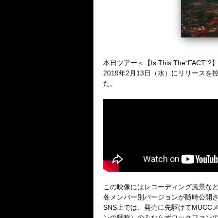
本日ツアー＜【Is This The“FA
2019年2月13日（水）にリリー
た。
この映像にはレコーディング風景な
各メンバー別バージョンが随時公開
SNS上では、発売に先駆けてMUC
ンの呼称）のみならずロックファン