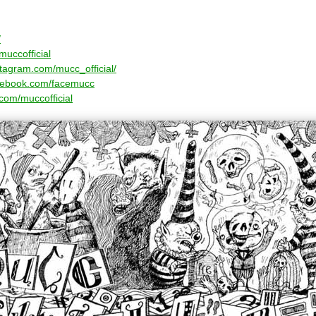
/
/muccofficial
stagram.com/mucc_official/
acebook.com/facemucc
com/muccofficial