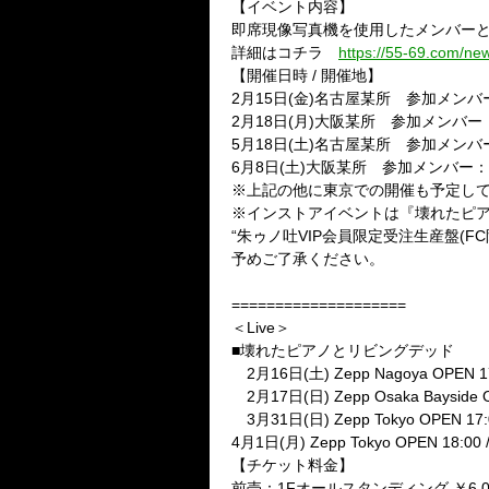
【イベント内容】
即席現像写真機を使用したメンバーと
詳細はコチラ
https://55-69.com/ne
【開催日時 / 開催地】
2月15日(金)名古屋某所 参加メンバー
2月18日(月)大阪某所 参加メンバー
5月18日(土)名古屋某所 参加メン
6月8日(土)大阪某所 参加メンバー：
※上記の他に東京での開催も予定し
※インストアイベントは『壊れたピア
“朱ゥノ吐VIP会員限定受注生産盤(
予めご了承ください。
====================
＜Live＞
■壊れたピアノとリビングデッド
2月16日(土) Zepp Nagoya OPEN 1
2月17日(日) Zepp Osaka Baysid
3月31日(日) Zepp Tokyo OPEN 17:0
4月1日(月) Zepp Tokyo OPEN 18:00 
【チケット料金】
前売：1Fオールスタンディング ￥6,000(ta