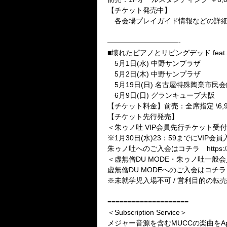
【チケット発売中】
各会場プレイガイド情報などの詳細
——————————-
■壊れたピアノとリビングデッド feat
5月1日(水) 中野サンプラザ
5月2日(木) 中野サンプラザ
5月19日(日) 名古屋特殊陶業市民
6月9日(日) グランキューブ大阪
【チケット料金】前売：全席指定 \6,900(
【チケット先行発売】
＜朱ゥノ吐 VIP会員先行チケット受付＞ 2
※1月30日(水)23：59までにVI
朱ゥノ吐へのご入会はコチラ https://55-
＜虚無僧DU MODE・朱ゥノ吐一般会員
虚無僧DU MODEへのご入会はコチラ https
※未就学児入場不可 / 営利目的の転
====================
＜Subscription Service＞
メジャー音源を含むMUCCの楽曲をApple M