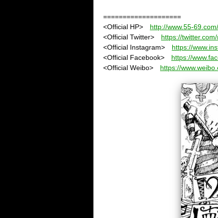
====================
<Official HP>
http://www.55-69.com
<Official Twitter>
https://twitter.com
<Official Instagram>
https://www.in
<Official Facebook>
https://www.f
<Official Weibo>
https://www.weibo.