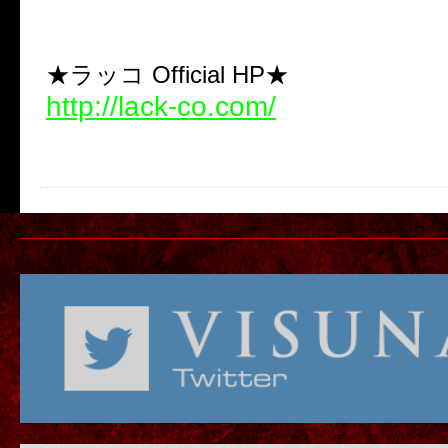
★ラッコ Official HP★
http://lack-co.com/