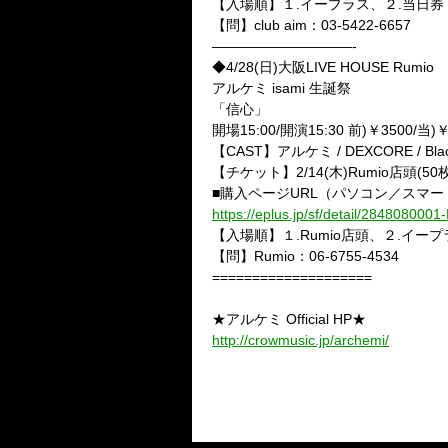
【入場順】１.イープラス、２.当日券
【問】club aim：03-5422-6657
——————————-
◆4/28(日)大阪LIVE HOUSE Rumio
アルケミ isami 生誕祭
「信心」
開場15:00/開演15:30 前)￥3500/当)￥
【CAST】アルケミ / DEXCORE / B
【チケット】2/14(木)Rumio店
■購入ページURL（パソコン／スマ
https://eplus.jp/sf/detail/284808000
【入場順】１.Rumio店頭、２.イー
【問】Rumio：06-6755-4534
====================
★アルケミ Official HP★
http://crowmusic.jp/archemi/