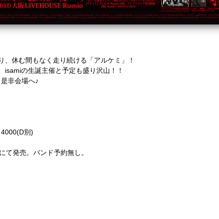
り、休む間もなく走り続ける「アルケミ」！
isamiの生誕主催と予定も盛り沢山！！
是非会場へ♪
4000(D別)
ラスにて発売。バンド予約無し。