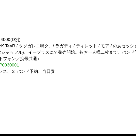
4000(D別)
lacK TeaR / タソガレニ鳴ク。/ ラガディ / ディレット / モア / のあセ
頭(50枚シャッフル)、イープラスにて発売開始。各お一人様二枚まで。バン
ートフォン／携帯共通）
1-P0030001
プラス、３.バンド予約、当日券