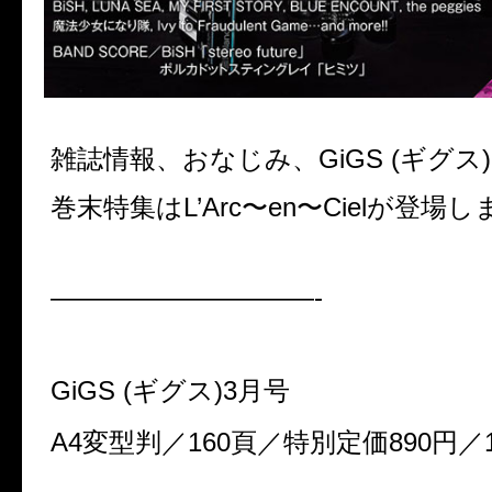
雑誌情報、おなじみ、GiGS (ギグス
巻末特集はL’Arc〜en〜Cielが登場
——————————-
GiGS (ギグス)3月号
A4変型判／160頁／特別定価890円／