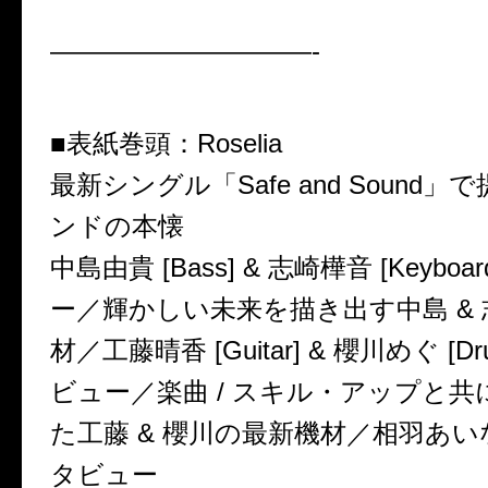
——————————-
■表紙巻頭：Roselia
最新シングル「Safe and Sound
ンドの本懐
中島由貴 [Bass] & 志崎樺音 [Keybo
ー／輝かしい未来を描き出す中島 &
材／工藤晴香 [Guitar] & 櫻川めぐ [D
ビュー／楽曲 / スキル・アップと
た工藤 & 櫻川の最新機材／相羽あいな [
タビュー