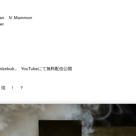
an
Ⅳ.Mammon
er
elzebub
」
YouTube
にて無料配信公開
現
！
？