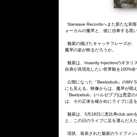
Starwave Records
へまた新たな刺客
ォーカルの魔琴と、彼に信奉する黒
魅裟の掲げたキャッチフレーズが、
魔琴の姿が映るだろうか。
魅裟は、
Insanity Injection
のギタリ
自身が具現化したい世界観を
100%
余
公開になった『
Beelzebub
』の
MV SP
にも見える。映像からは、魔琴が唱
「
Beelzebub
」
(
ベルゼブブ
)
は悪霊の
は、その正体を確かめにライブに足
魅裟は、
3
月
18
日に恵比寿
club aim
と。この日のライブに足を運んだ人
現状、発表された魅裟のライブメン