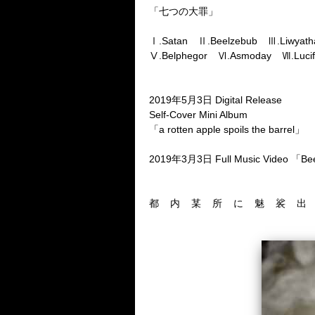
「七つの大罪」
Ⅰ.Satan
Ⅱ.Beelzebub
Ⅲ.Liwyath
Ⅴ.Belphegor
Ⅵ.Asmoday
Ⅶ.Lucif
2019
年
5
月
3
日
Digital Release
Self-Cover Mini Album
「
a rotten apple spoils the barrel
」
2019
年
3
月
3
日
Full Music Video
「
Be
都
内
某
所
に
魅
裟
出