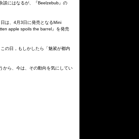
余談にはなるが、『
Beelzebub
』の
。
当日は、
4
月
3
日に発売となる
Mini
tten apple spoils the barrel
』を発売
もこの日，もしかしたら「魅裟が都内
うから、今は、その動向を気にしてい