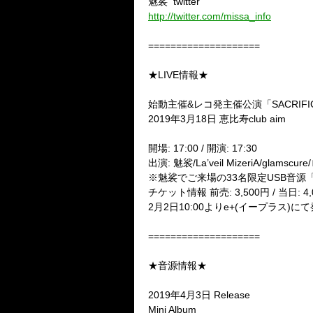
魅裟
twitter
http://twitter.com/missa_info
====================
★
LIVE
情報★
始動主催
&
レコ発主催公演「
SACRIFI
2019
年
3
月
18
日
恵比寿
club aim
開場
: 17:00 /
開演
: 17:30
出演
:
魅裟
/La’veil MizeriA/glamscure/
※
魅裟でご来場の
33
名限定
USB
音源
チケット情報
前売
: 3,500
円
/
当日
: 4
2
月
2
日
10:00
より
e+(
イープラス
)
にて
====================
★音源情報★
2019
年
4
月
3
日
Release
Mini Album