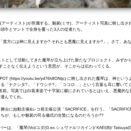
(
アーティスト
)
が所属する。魅裟
(
ミサ
)
、アーティスト写真に映し出さ
い頭巾とマントで全身を覆った
3
人の従者たち。
「貴方には神に見えますか
?
それとも悪魔に見えますか
?
」。さて、あ
ストとして活動してきた魔琴が立ち上げた新たなプロジェクト。みずか
すことなく伝えようという意思が、そこからは伝わってくる。
OT (https://youtu.be/yd76h8ONtjc)
に映し出された魔琴は、神という
える「ナクシタ
?
」「ドウシテ
?
」「ココロ
…
」という言葉も耳に響いて
名前。写真では白装束姿で十字架に磔にされているとはいえ、悪魔的な
を運んでくれ。
を舞台に始動主催
&
レコ発主催公演「
SACRIFICE
」を行う。「
SACRIFIC
たちが、もしや魅裟の司る儀式の生贄になるのだろうか
??
バーは、「魔琴
(Vo)/
ユダ
(G:ex.
シュヴァルツカイン
)/ KAEI(B)/ Tatsuya(