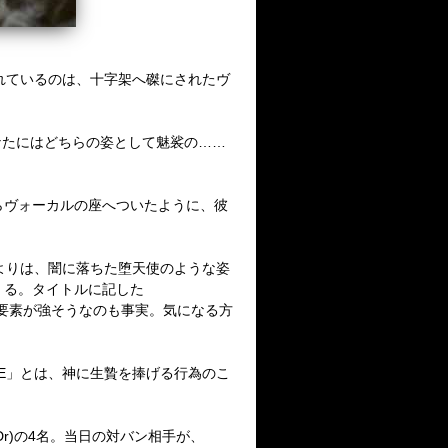
れているのは、十字架へ磔にされたヴ
なたにはどちらの姿として魅裟の
……
らヴォーカルの座へついたように、彼
よりは、闇に落ちた堕天使のような姿
くる。タイトルに記した
要素が強そうなのも事実。気になる方
E
」とは、神に生贄を捧げる行為のこ
Dr)
の
4
名。当日の対バン相手が、