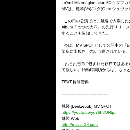
La’veil Mizeri/ glamscure/
ロクダマカ
MV
は、魔琴
(Vo)/
ユダ
(G:ex.
シュヴァ
この日の公演では、魅裟で入場した
Album
『七つの大罪』の先行リリース
することも告知してきた。
今は、
MV SPOT
として公開中の『
B
某所に出現
!?
」の話も噂されている。
まだまだ謎に包まれた存在ではある
て欲しい。始動時期頃からは、もっ
TEXT:
長澤智典
====================
魅裟
[Beelzebub] MV SPOT
https://youtu.be/yd76h8ONtjc
魅裟
Web
http://missa-33.com