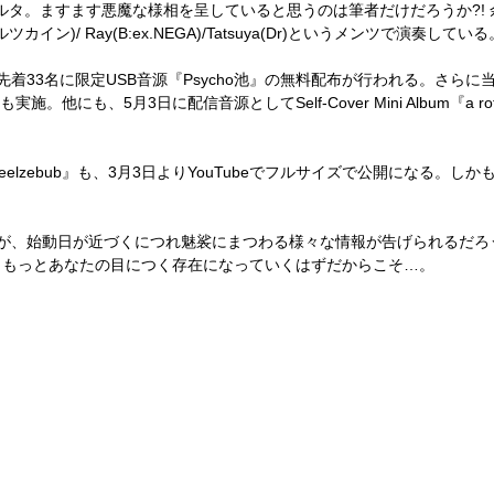
ルタ。ますます悪魔な様相を呈していると思うのは筆者だけだろうか
?!
ルツカイン
)/ Ray(B:ex.NEGA)/Tatsuya(Dr)
というメンツで演奏している
先着
33
名に限定
USB
音源『
Psycho
池』の無料配布が行われる。さらに
も実施。他にも、
5
月
3
日に配信音源として
Self-Cover Mini Album
『
a ro
eelzebub
』も、
3
月
3
日より
YouTube
でフルサイズで公開になる。しか
が、始動日が近づくにつれ魅裟にまつわる様々な情報が告げられるだろ
ともっとあなたの目につく存在になっていくはずだからこそ
…
。