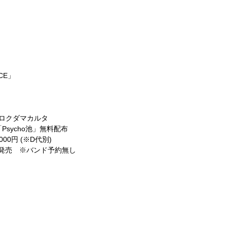
CE
」
ロクダマカルタ
「
Psycho
池」無料配布
,000
円
(
※
D
代別
)
発売 ※バンド予約無し