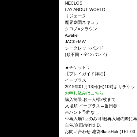
NECLOS
LAY ABOUT WORLD
リジェーヌ
魔界劇団ネキュラ
クロノ×クラウン
Awake
JACK+MW
シークレットバンド
(順不同・全12バンド)
★チケット：
【プレイガイド詳細】
イープラス
2019年01月13日(日)10時よりチケ
お申し込みはこちら
購入制限:お一人様2枚まで
入場順 イープラス→当日券
※バンド予約なし
※再入場1回のみ可能(再入場の際に
主催/企画/制作:I.D.
お問い合わせ:池袋BlackHole(TEL:03-5