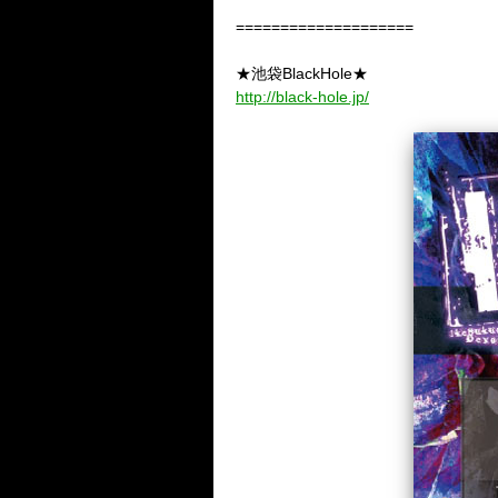
====================
★池袋BlackHole★
http://black-hole.jp/