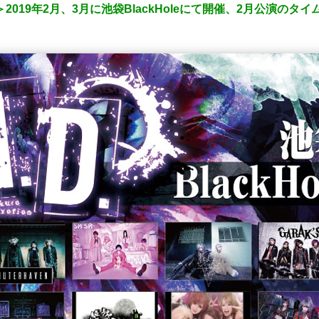
ol.2＞2019年2月、3月に池袋BlackHoleにて開催、2月公演の