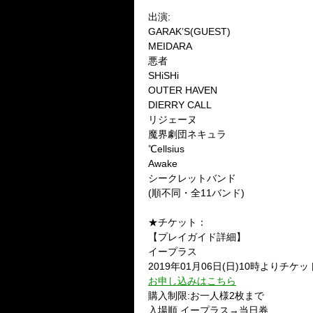
出演:
GARAK’S(GUEST)
MEIDARA
悪者
SHiSHi
OUTER HAVEN
DIERRY CALL
リジェーヌ
魔界劇団ネキュラ
℃ellsius
Awake
シークレットバンド
(順不同・全11バンド)
★チケット：
【プレイガイド詳細】
イープラス
2019年01月06日(日)10時よりチケ
お申し込みはこちら
購入制限:お一人様2枚まで
入場順 イープラス→当日券