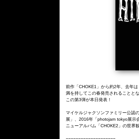
前作「CHOKE1」から約2年、去年
満を持してこの春発売されることとな
この第3弾が本日発表！
マイケルジャクソンファミリー公認のＴ
展」、2016年「photojam to
ニューアルバム「CHOKE2」の世
====================