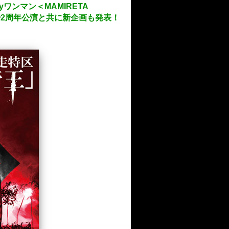
tyワンマン＜MAMIRETA
スや2周年公演と共に新企画も発表！