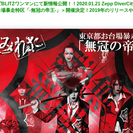
Zワンマンにて新情報公開！！2020.01.21 Zepp DiverCi
京都お台場暴走特区「-無冠の帝王-」＞開催決定！2019年のリリー