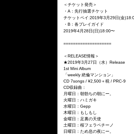
＜チケット発売＞
・A：先行抽選チケット
チケットペイ:2019年3月29日(金)18:
・B：各プレイガイド
2019年4月28日(日)18:00〜
====================
＜RELEASE情報＞
★2019年3月27日（水）Release
1st Mini Album
「weekly 絶倫マンション」
CD 7songs / ¥2,500＋税 / PRC-9
CD収録曲：
月曜日：朝勃ちの朝にー。
火曜日：ハミガキ
水曜日：Gepp
木曜日：もしもし
金曜日：足裏の天使
土曜日：桜フェラペチーノ
日曜日：ため息の夜にー。