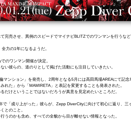
て完売させ、異例のスピードでマイナビBLITZでのワンマンを行うな
、全力の1年になるようだ。
rCityでのワンマン開催が決定。
しない彼らの、道のりとして掲げた活動にも注目していきたい。
ekly 絶倫マンション」を発売し、2周年となる5月には高田馬場AREAにて
みれた」から「MAMIRETA」と表記を変更することも発表された。
わるだけということではないだろうが真意を見定めたいところだ。
で「成り上がった」彼らが、Zepp DiverCityに向けて初心に返り
いくとのこと。
を行うのかも含め、すべての全貌から目が離せない情報となった。