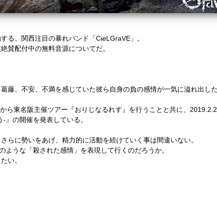
る、関西注目の暴れバンド「CieLGraVE」。
在絶賛配付中の無料音源についてだ。
、葛藤、不安、不満を感じていた彼ら自身の負の感情が一気に溢れ出し
LIDAYから東名阪主催ツアー『おりじなるれす』を行うことと共に、2019.
う-』の開催を発表している。
もさらに勢いをあげ、精力的に活動を続けていく事は間違いない。
どのような「殺された感情」を表現して行くのだろうか。
きたい。