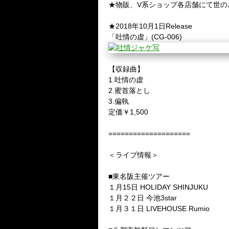
★物販、V系ショップ各店舗にて世の
★2018年10月1日Release
「吐情の虚」(CG-006)
【収録曲】
1.吐情の虚
2.蜜首落とし
3.偏執
定価￥1,500
====================
＜ライブ情報＞
■東名阪主催ツアー
１月15日 HOLIDAY SHINJUKU
１月２２日 今池3star
１月３１日 LIVEHOUSE Rumio