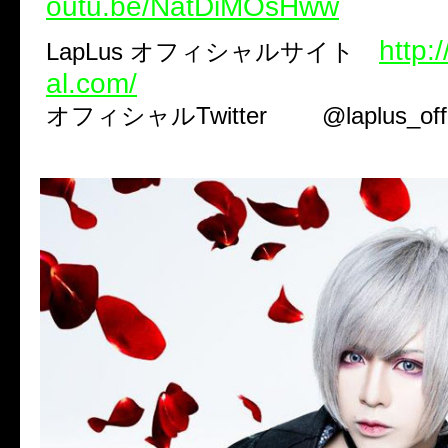
outu.be/NatDiMOsHww
http:/
LapLus オフィシャルサイト
al.com/
オフィシャルTwitter @laplus_offic