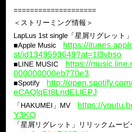
====================
＜ストリーミング情報＞
LapLus 1st single「星屑リグレット
https://itunes.appl
■Apple Music
st/id1349593649?at=1l3vbso
https://music.line.
■LINE MUSIC
000000000eb770e3
http://open.spotify.com
■Spotify
eCAQlqEt8LndELlEPJ
https://youtu
「HAKUMEI」MV
Y3KQ
「星屑リグレット」リリックムー