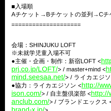
■入場順
Aチケット→Bチケットの並列→Cチ
====================
会場：SHINJUKU LOFT
※未就学児童入場不可
htt
●主催・企画・制作：新宿LOFT <
prj.co.jp/LOFT/
h
> / master+mind <
mind.seesaa.net/
> / ライカエジ
http://ww
●協力：ライカエジソン <
ison.com/
http:/
> / 自主盤倶楽部 <
anclub.com/
> / ブランドエックス 
brand-x.jp/
>