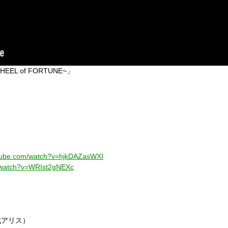
WHEEL of FORTUNE~」
utube.com/watch?v=hjkDAZasWXI
m/watch?v=WRIst2gNEXc
未完成アリス）