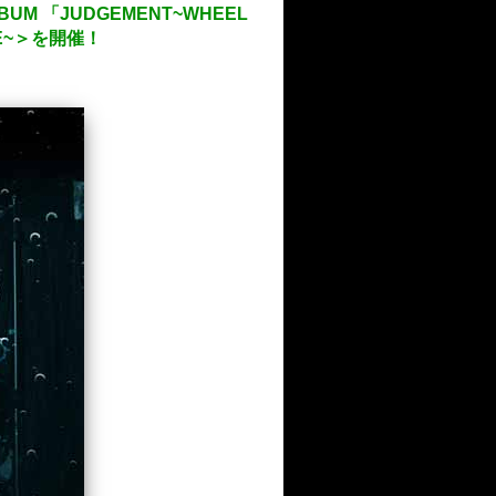
UM 「JUDGEMENT~WHEEL
UNE~＞を開催！