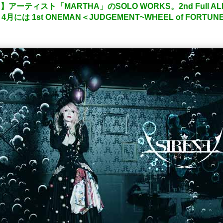
ーティスト「MARTHA」のSOLO WORKS。2nd Full ALB
。4月には 1st ONEMAN＜JUDGEMENT~WHEEL of FORT