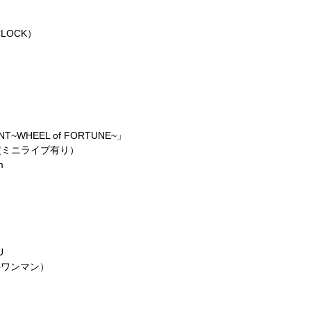
）
YCLOCK）
NT~WHEEL of FORTUNE~」
定ミニライブ有り）
m
U
無料ワンマン）