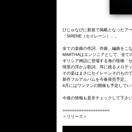
びじゅなびに新規で掲載となったア
「SIRENE（セイレーン）」。
全ての楽曲の作詞、作曲、編曲をこなすM
MARTHAはエンジニアとして、全ての
ギリシア神話に登場する海の怪物「
情景の浮かぶ歌詞、耳に残るメロデ
その姿はまさにセイレーンそのもので
新作フルアルバムを今春発売予定。
4月にはワンマンの開催も予定してい
今後の情報も是非チェックして下さ
====================
＜リリース＞