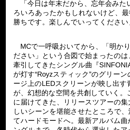
「今日は年末だから、忘年会みた
ろいろあったかもしれないけど、最
勝ちです。楽しんでいってください
MC
で一呼吸おいてから、「明か
ださい」という合図で始まったのは
牽引してきたシングル曲『
SINFONI
が灯す
“Royz
スティック
”
のグリーン
ージ上の
LED
スクリーンが映し出す
が、幻想的な空間を共創していく。
に届けてきた、リリースツアーの集
しいシーンを堪能させたところで、
てハードモードへ。最新アルバム曲
ングルまで、各時代から選出したア