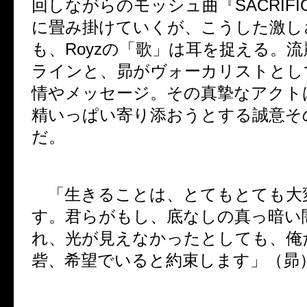
回しながらのモッシュ曲『
SACRIFI
に畳み掛けていくが、こうした激し
も、
Royz
の「歌」は耳を捉える。流
ラインと、昴がヴォーカリストとし
情やメッセージ。その真摯なアクト
精いっぱい寄り添おうとする誠意そ
だ。
「生きることは、とてもとても大
す。君らがもし、底なしの真っ暗い
れ、光が見えなかったとしても、俺
砦、希望でいると約束します」（昴