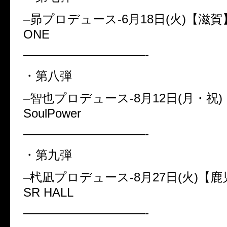
–
昴プロデュース
-6
月
18
日
(
火
)
【滋賀
ONE
——————————-
・第八弾
–
智也プロデュース
-8
月
12
日
(
月・祝
)
SoulPower
——————————-
・第九弾
–
杙凪プロデュース
-8
月
27
日
(
火
)
【鹿
SR HALL
——————————-