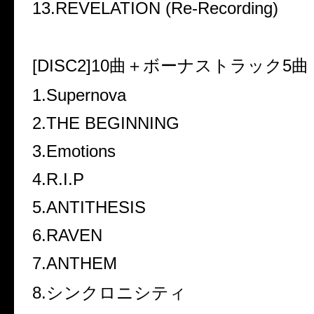
13.REVELATION (Re-Recording)
[DISC2]10
曲＋ボーナストラック
5
曲
1.Supernova
2.THE BEGINNING
3.Emotions
4.R.I.P
5.ANTITHESIS
6.RAVEN
7.ANTHEM
8.
シンクロニシティ