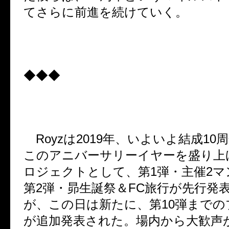
てさらに前進を続けていく。
◆◆◆
Royz
は
2019
年、いよいよ結成
10
周
このアニバーサリーイヤーを盛り上
ロジェクトとして、第
1
弾・主催
2
マ
第
2
弾・昴生誕祭＆
FC
旅行が先行発
が、この日は新たに、第
10
弾までの
が追加発表された。場内から大歓声