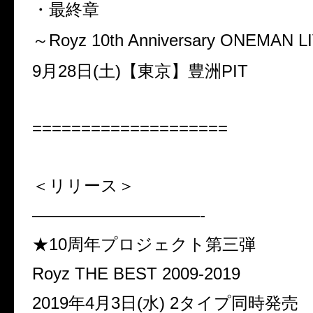
・最終章
～
Royz 10th Anniversary ONEMAN L
9
月
28
日
(
土
)
【東京】豊洲
PIT
====================
＜リリース＞
——————————-
★
10
周年プロジェクト第三弾
Royz THE BEST 2009-2019
2019
年
4
月
3
日
(
水
) 2
タイプ同時発売