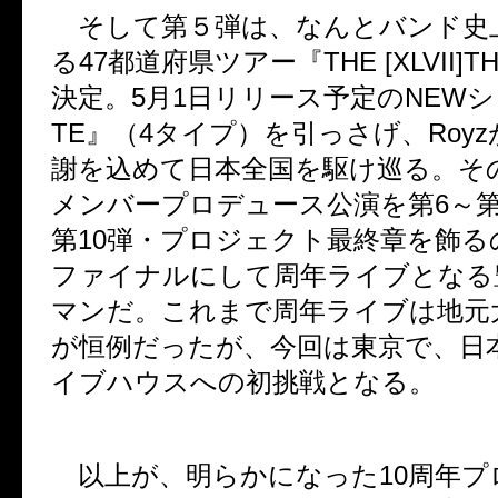
そして第５弾は、なんとバンド史
る
47
都道府県ツアー『
THE [XLVII]T
決定。
5
月
1
日リリース予定の
NEW
シ
TE
』（
4
タイプ）を引っさげ、
Royz
謝を込めて日本全国を駆け巡る。そ
メンバープロデュース公演を第
6
～
第
10
弾・プロジェクト最終章を飾る
ファイナルにして周年ライブとなる
マンだ。これまで周年ライブは地元
が恒例だったが、今回は東京で、日
イブハウスへの初挑戦となる。
以上が、明らかになった
10
周年プ