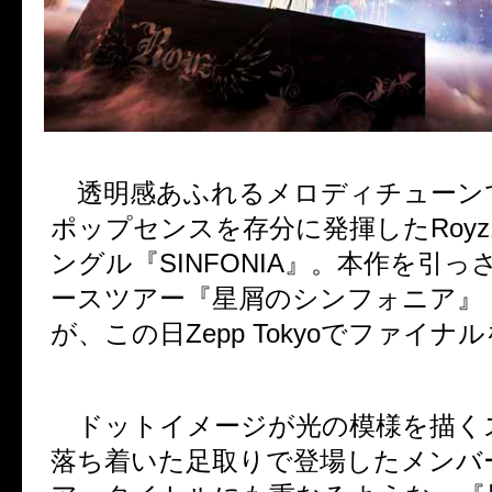
透明感あふれるメロディチューン
ポップセンスを存分に発揮した
Royz
ングル『
SINFONIA
』。本作を引っ
ースツアー『星屑のシンフォニア』
が、この日
Zepp Tokyo
でファイナル
ドットイメージが光の模様を描く
落ち着いた足取りで登場したメンバ