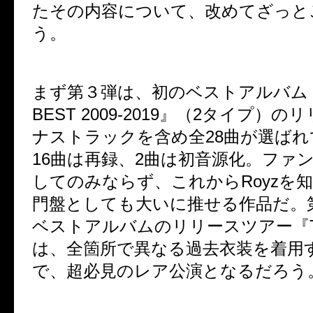
たその内容について、改めてざっと
う。
まず第３弾は、初のベストアルバム
BEST 2009-2019
』（
2
タイプ）のリ
ナストラックを含め全
28
曲が選ばれ
16
曲は再録、
2
曲は初音源化。ファ
してのみならず、これから
Royz
を
門盤としても大いに推せる作品だ。
ベストアルバムのリリースツアー『
は、全箇所で異なる過去衣装を着用
で、超必見のレア公演となるだろう