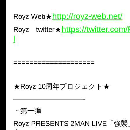
http://royz-web.net/
Royz Web★
https://twitter.com
Royz twitter
★
l
====================
★
Royz 10
周年プロジェクト★
——————————-
・第一弾
Royz PRESENTS 2MAN LIVE
「強襲