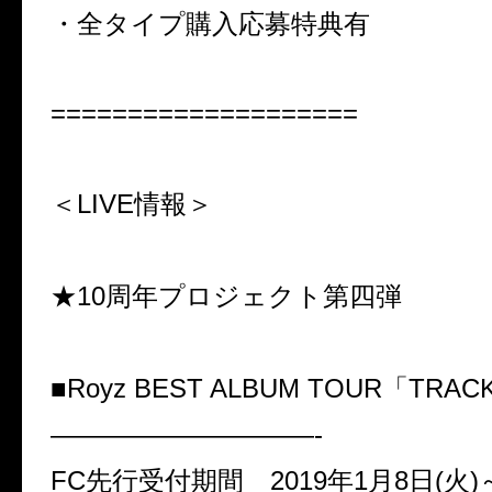
・全タイプ購入応募特典有
====================
＜LIVE
情報＞
★
10
周年プロジェクト第四弾
■Royz BEST ALBUM TOUR
「
TRAC
——————————-
FC
先行受付期間
2019
年
1
月
8
日
(
火
)