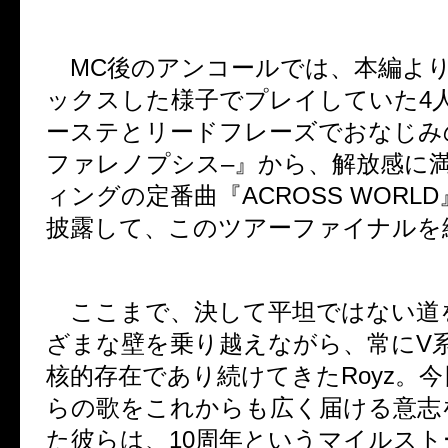
MC
後のアンコールでは、本編よ
ックスした様子でプレイしていた
4
ーステとリードフレーズでおなじみ
ファレノプシス
–
』から、解放感に
ィングの定番曲『
ACROSS WORLD
披露して、このツアーファイナルを
ここまで、決して平坦ではない道
ざまな壁を乗り越えながら、常に
V
核的存在であり続けてきた
Royz
。今
らの歌をこれからも広く届ける意志
た彼らは、
10
周年というマイルスト