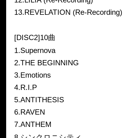
13.REVELATION (Re-Recording)
[DISC2]10
曲
1.Supernova
2.THE BEGINNING
3.Emotions
4.R.I.P
5.ANTITHESIS
6.RAVEN
7.ANTHEM
8.
シンクロニシティ