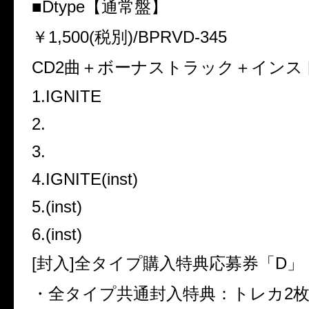
■
Dtype
【通常盤】
￥
1,500(
税別
)/BPRVD-345
CD2
曲＋ボーナストラック＋インス
1.IGNITE
2.
3.
4.IGNITE(inst)
5.(inst)
6.(inst)
[
封入
]
全タイプ購入特典応募券「
D
」
・全タイプ共通封入特典：トレカ
2