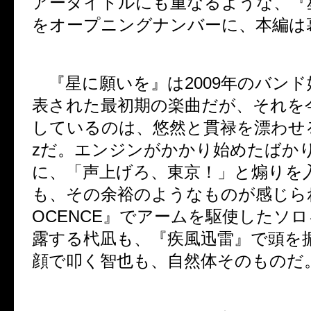
アータイトルにも重なるような、『
をオープニングナンバーに、本編は
『星に願いを』は
2009
年のバンド
表された最初期の楽曲だが、それを
しているのは、悠然と貫禄を漂わせ
z
だ。エンジンがかかり始めたばか
に、「声上げろ、東京！」と煽りを
も、その余裕のようなものが感じら
OCENCE
』でアームを駆使したソロ
露する杙凪も、『疾風迅雷』で頭を
顔で叩く智也も、自然体そのものだ