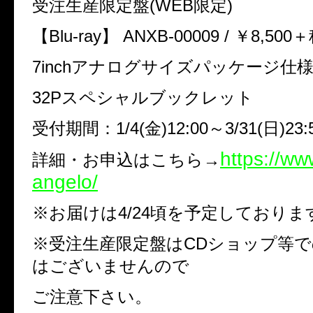
受注生産限定盤
(WEB
限定
)
【
Blu-ray
】
ANXB-00009 /
￥
8,500
＋
7inch
アナログサイズパッケージ仕
32P
スペシャルブックレット
受付期間：
1/4(
金
)12:00
～
3/31(
日
)23:
https://ww
詳細・お申込はこちら→
angelo/
※
お届けは
4/24
頃を予定しておりま
※
受注生産限定盤は
CD
ショップ等で
はございませんので
ご注意下さい。