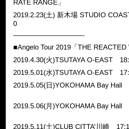
RATE RANGE
」
2019.2.23(
土
)
新木場
STUDIO COAS
0
——————————-
■Angelo Tour 2019
「
THE REACTED
2019.4.30(
火
)TSUTAYA O-EAST
18
2019.5.01(
水
)TSUTAYA O-EAST
17
2019.5.05(
日
)YOKOHAMA Bay Hall
2019.5.06(
月
)YOKOHAMA Bay Hall
2019.5.11(
土
)CLUB CITTA’
川崎
17: