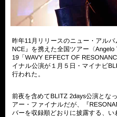
昨年
11
月リリースのニュー・アルバ
NCE
』を携えた全国ツアー〈
Angelo 
19
「
WAVY EFFECT OF RESONAN
イナル公演が１月５日・マイナビ
BL
行われた。
前夜を含めて
BLITZ 2days
公演とな
アー・ファイナルだが、『
RESONA
バーを収録順どおりに披露する、い