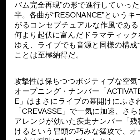
バム完全再現
”
の形で進行していった
半。各曲が
“RESONANCE”
というキ
がるコンセプチュアルな作風である
何より起伏に富んだドラマティック
ゆえ、ライブでも音源と同様の構成
ことは至極納得だ。
攻撃性は保ちつつポジティブな空気
オープニング・ナンバー「
ACTIVAT
E
」はまさにライブの幕開けにふさ
「
CREVASSE
」で一気に加速、さら
アレンジが効いた疾走ナンバー「残
けるという冒頭の巧みな猛攻で、オ