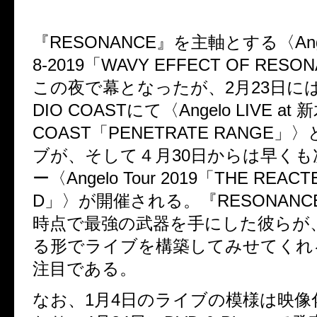
『
RESONANCE
』を主軸とする〈
An
8-2019
「
WAVY EFFECT OF RESO
この夜で幕となったが、
2
月
23
日に
DIO COAST
にて〈
Angelo LIVE at
新
COAST
「
PENETRATE RANGE
」〉
ブが、そして４月
30
日からは早くも
ー〈
Angelo Tour 2019
「
THE REACT
D
」〉が開催される。『
RESONANC
時点で最強の武器を手にした彼らが
る形でライブを構築してみせてくれ
注目である。
なお、1月4日のライブの模様は映像