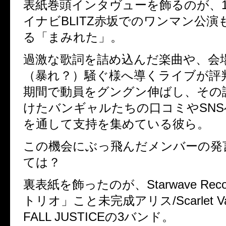
表紙巻頭インタヴューを飾るのが、1
イナビBLITZ赤坂でのワンマン公演
る「まみれた」。
過激な歌詞を詰め込んだ楽曲や、会
（暴れ？）騒ぐ様へ導くライブが評
期間で動員をグングン伸ばし、その
けたバンギャルたちの口コミやSN
を通して支持を集めている彼ら。
この機会にぶっ飛んだメンバーの発
ては？
裏表紙を飾ったのが、Starwave Rec
トリオ」こと未完成アリス/Scarlet Val
FALL JUSTICEの3バンド。