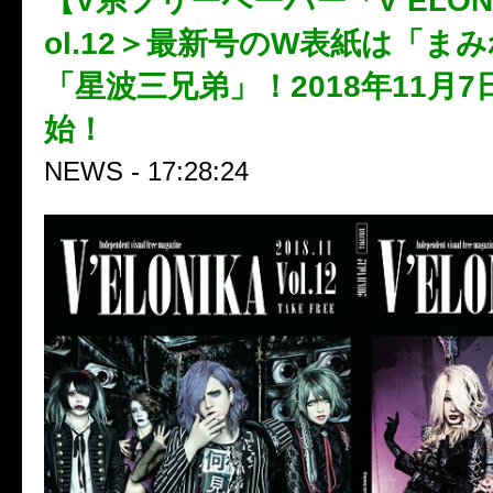
【V系フリーペーパー「V’ELON
ol.12＞最新号のW表紙は「ま
「星波三兄弟」！2018年11月
始！
NEWS - 17:28:24