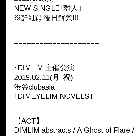
NEW SINGLE｢離人｣
※詳細は後日解禁!!!
====================
･DIMLIM 主催公演
2019.02.11(月･祝)
渋谷clubasia
｢DIMEYELIM NOVELS｣
【ACT】
DIMLIM abstracts / A Ghost of Flare / 