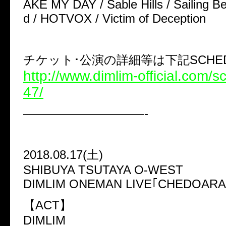
AKE MY DAY / Sable Hills / Sailing B
d / HOTVOX / Victim of Deception
チケット･公演の詳細等は下記SCHEDU
http://www.dimlim-official.com/
47/
——————————-
2018.08.17(土)
SHIBUYA TSUTAYA O-WEST
DIMLIM ONEMAN LIVE｢CHEDOARA
【ACT】
DIMLIM