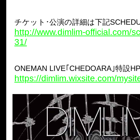
チケット･公演の詳細は下記SCHEDUL
http://www.dimlim-official.com/
31/
ONEMAN LIVE｢CHEDOARA｣特設H
https://dimlim.wixsite.com/mysit