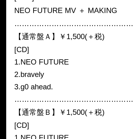
NEO FUTURE MV ＋ MAKING
…………………………………………
【通常盤Ａ】￥1,500(＋税)
[CD]
1.NEO FUTURE
2.bravely
3.g0 ahead.
…………………………………………
【通常盤Ｂ】￥1,500(＋税)
[CD]
1.NEO FUTURE