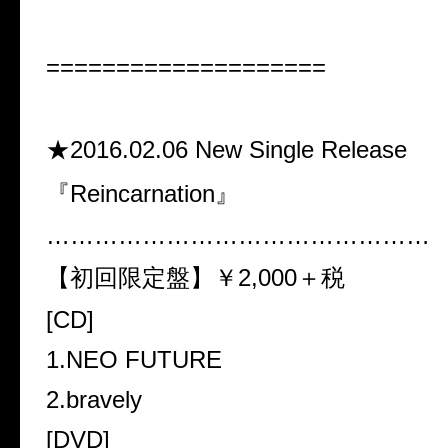
====================
★2016.02.06 New Single Release
『Reincarnation』
…………………………………………
【初回限定盤】￥2,000＋税
[CD]
1.NEO FUTURE
2.bravely
[DVD]