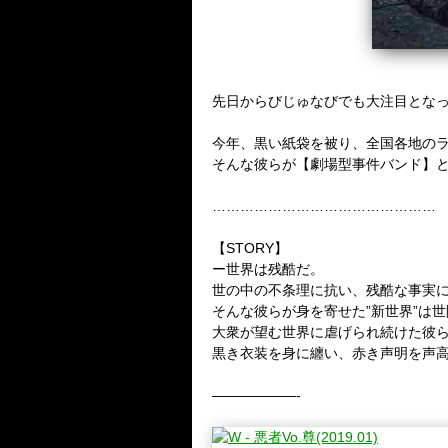
先日からびじゅなびでも大注目とな
今年、黒い紙袋を被り、全国各地の
そんな彼らが【劇場型事件バンド】
…………………………………………
【STORY】
ー世界は残酷だ。
世の中の不条理に抗い、残酷な事実に
そんな彼らが身を寄せた”新世界”は
大衆が望む世界に虐げられ続けた彼
黒き衣装を身に纏い、赤き声明を声高
——————-