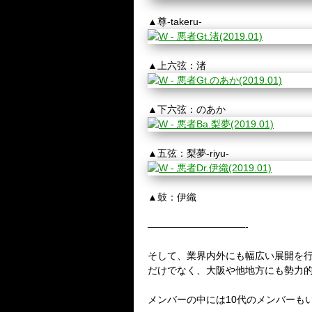
▲尊-takeru-
▲上六弦：渚
▲下六弦：のあか
▲五弦：梨夢-riyu-
▲鼓：伊織
——————————-
そして、業界内外にも幅広い展開を行う
だけでなく、大阪や他地方にも勢力
メンバーの中には10代のメンバーも