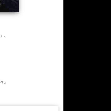
虫』。
か？』