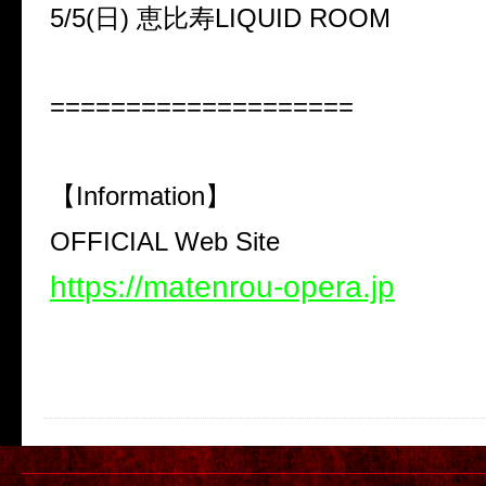
5/5(
日
)
恵比寿
LIQUID ROOM
====================
【
Information
】
OFFICIAL Web Site
https://matenrou-opera.jp