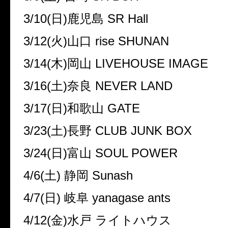
3/10(
日
)
鹿児島
SR Hall
3/12(
火
)
山口
rise SHUNAN
3/14(
木
)
岡山
LIVEHOUSE IMAGE
3/16(
土
)
奈良
NEVER LAND
3/17(
日
)
和歌山
GATE
3/23(
土
)
長野
CLUB JUNK BOX
3/24(
日
)
富山
SOUL POWER
4/6(
土
)
静岡
Sunash
4/7(
日
)
岐阜
yanagase ants
4/12(
金
)
水戸 ライトハウス