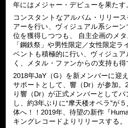
年にはメジャー・デビューを果たす
コンスタントなアルバム・リリース
アーを行い、ヴィジュアル系シーン
位を獲得しつつも、 自主企画のメ
「鋼鉄祭」や男性限定／女性限定ラ
ベントも積極的に行い、ヴィジュア
く、メタル・ファンからの支持も得
2018
年
JaY
（
G
）を新メンバーに迎
サポートとして、響（
Dr
）が参加。
り響（
Dr
）が正式メンバーとしてバ
し、約
3
年ぶりに
“
摩天楼オペラ
”
が５
体へ！！
2019
年、待望の新作『
Human
キングレコードよりリリースする。