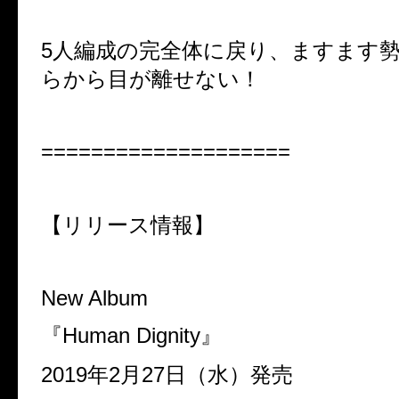
5
人編成の完全体に戻り、ますます
らから目が離せない！
====================
【リリース情報】
New Album
『
Human Dignity
』
2019
年
2
月
27
日（水）発売