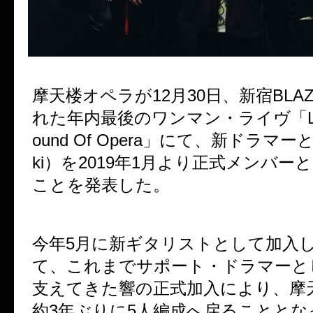
摩天楼オペラが
12
月
30
日、新宿
BLA
れた年内最後のワンマン・ライヴ「
ound Of Opera
」にて、新ドラマー
ki
）を
2019
年
1
月より正式メンバーと
ことを発表した。
今年
5
月に新ギタリストとして加入
て、これまでサポート・ドラマーと
支えてきた響の正式加入により、摩
約
3
年ぶりに
5
人編成へ戻ることとな