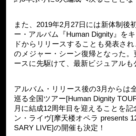
また、
2019
年
2
月
27
日には新体制後
ー・アルバム『
Human Dignity
』をキ
ドからリリースすることも発表され
のメジャー・シーン復帰となった。
ースに先駆けて、最新ビジュアルも
アルバム・リリース後の
3
月からは
巡る全国ツアー
[Human Dignity TOU
月に結成
12
周年目を迎えることを記
ン・ライヴ
[
摩天楼オペラ
presents 
SARY LIVE]
の開催も決定！