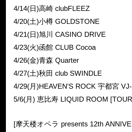
4/14(
日
)
高崎
clubFLEEZ
4/20(
土
)
小樽
GOLDSTONE
4/21(
日
)
旭川
CASINO DRIVE
4/23(
火
)
函館
CLUB Cocoa
4/26(
金
)
青森
Quarter
4/27(
土
)
秋田
club SWINDLE
4/29(
月
)HEAVEN’S ROCK
宇都宮
VJ-
5/6(
月
)
恵比寿
LIQUID ROOM [TOUR 
[
摩天楼オペラ
presents 12th ANNIV