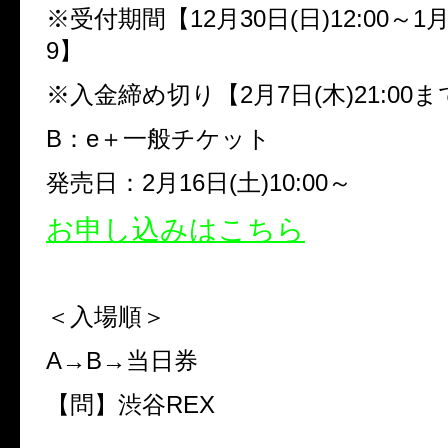
※
受付期間【
12
月
30
日
(
日
)12:00
～
1
9
】
※
入金締め切り【
2
月
7
日
(
木
)21:00
ま
B
：
e
＋一般チケット
発売日：
2
月
16
日
(
土
)10:00
～
お申し込みはこちら
＜入場順＞
A
→
B
→
当日券
【問】渋谷
REX