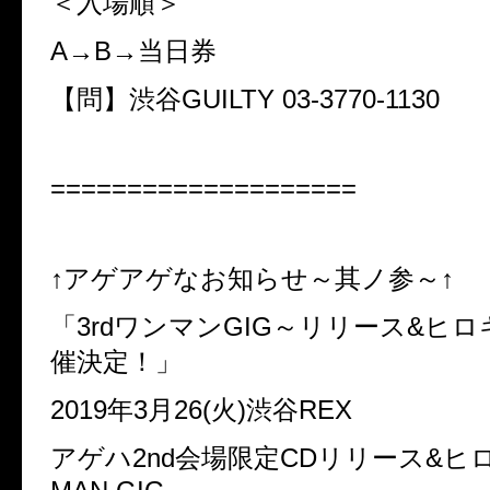
＜入場順＞
A
→
B
→
当日券
【問】渋谷
GUILTY 03-3770-1130
====================
↑
アゲアゲなお知らせ～其ノ参～↑
「
3rd
ワンマン
GIG
～リリース
&
ヒロ
催決定！」
2019
年
3
月
26(
火
)
渋谷
REX
アゲハ
2nd
会場限定
CD
リリース
&
ヒ