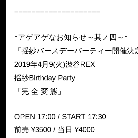
====================
↑
アゲアゲなお知らせ～其ノ四～↑
「揺紗バースデーパーティー開催決
2019
年
4
月
9(
火
)
渋谷
REX
揺紗
Birthday Party
「完 全 変 態」
OPEN 17:00 / START 17:30
前売
¥3500 /
当日
¥4000