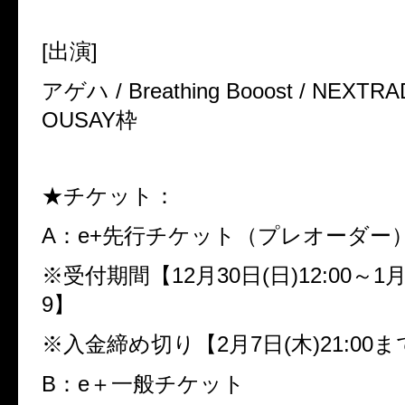
[
出演
]
アゲハ
/ Breathing Booost / NEXTRA
OUSAY
枠
★チケット：
A
：
e+
先行チケット（プレオーダー
※
受付期間【
12
月
30
日
(
日
)12:00
～
1
9
】
※
入金締め切り【
2
月
7
日
(
木
)21:00
ま
B
：
e
＋一般チケット