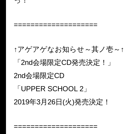
っ！
====================
↑
アゲアゲなお知らせ～其ノ壱～↑
「
2nd
会場限定
CD
発売決定！」
2nd
会場限定
CD
「
UPPER SCHOOL 2
」
2019
年
3
月
26
日
(
火
)
発売決定！
====================