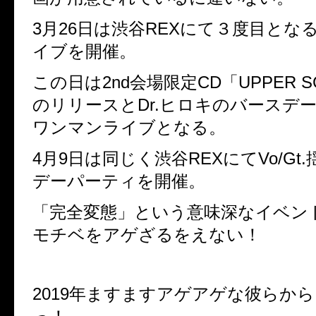
3
月
26
日は渋谷
REX
にて３度目とな
イブを開催。
この日は
2nd
会場限定
CD
「
UPPER S
のリリースと
Dr.
ヒロキのバースデ
ワンマンライブとなる。
4
月
9
日は同じく渋谷
REX
にて
Vo/Gt.
デーパーティを開催。
「完全変態」という意味深なイベン
モチベをアゲざるをえない！
2019
年ますますアゲアゲな彼らから