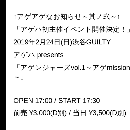
↑
アゲアゲなお知らせ～其ノ弐～↑
「アゲハ初主催イベント開催決定！
2019
年
2
月
24
日
(
日
)
渋谷
GUILTY
アゲハ
presents
「アゲンジャーズ
vol.1
～アゲ
mission
～」
OPEN 17:00 / START 17:30
前売
¥3,000(D
別
) /
当日
¥3,500(D
別
)