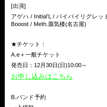
[
出演
]
アゲハ
/ Initial’L /
バイバイリグレッ
Booost / Meth.
蜃気楼
(
名古屋
)
★チケット：
A.e
＋一般チケット
発売日：
12
月
30
日
(
日
)10:00
～
お申し込みはこちら
B.
バンド予約