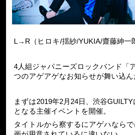
L
→
R
（ヒロキ
/
揺紗
/YUKIA/
齋藤紳一
4
人組ジャパニーズロックバンド「
つのアゲアゲなお知らせが舞い込ん
まずは
2019
年
2
月
24
日、渋谷
GUILTY
となる主催イベントを開催。
タイトルから察するにアゲハならで
画が用意されているに違いない。