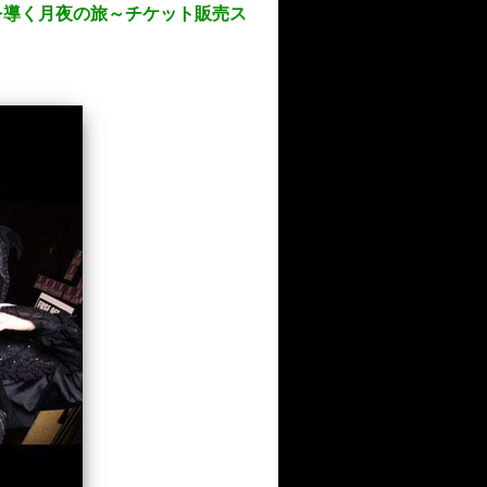
9』～迷い子を導く月夜の旅～チケット販売ス