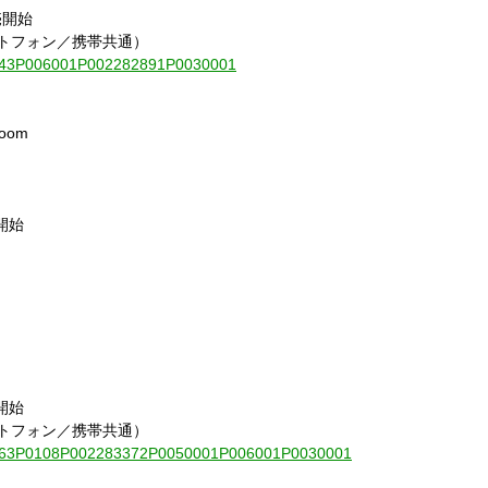
売開始
ートフォン／携帯共通）
010843P006001P002282891P0030001
oom
開始
開始
ートフォン／携帯共通）
010163P0108P002283372P0050001P006001P0030001