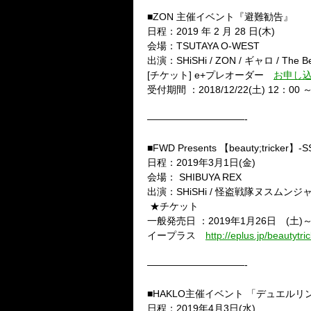
■ZON
主催イベント『避難勧告』
日程：
2019
年
2
月
28
日
(
木
)
会場：
TSUTAYA O-WEST
出演：
SHiSHi / ZON /
ギャロ
/ The B
[
チケット
] e+
プレオーダー
お申し
受付期間
：
2018/12/22(
土
) 12
：
00
——————————-
■FWD Presents
【
beauty;tricker
】
-S
日程：
2019
年
3
月
1
日
(
金
)
会場：
SHIBUYA REX
出演：
SHiSHi /
怪盗戦隊ヌスムンジ
★チケット
一般発売日
：
2019
年
1
月
26
日
(
土
)
イープラス
http://eplus.jp/beautytric
——————————-
■
HAKLO
主催イベント 「デュエルリ
日程：
2019
年
4
月
3
日
(
水
)