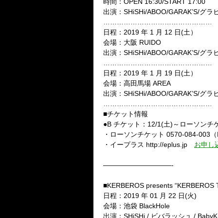
時間：
OPEN 16:30/START 17:00
出演：
SHiSHi/ABOO/GARAK’S/
グラ
…………………………………………
日程：
2019
年
1
月
12
日
(
土）
会場：大阪
RUIDO
出演：
SHiSHi/ABOO/GARAK’S/
グラ
…………………………………………
日程：
2019
年
1
月
19
日
(
土）
会場：高田馬場
AREA
出演：
SHiSHi/ABOO/GARAK’S/
グラ
…………………………………………
■
チケット情報
●
B
チケット：
12/1(
土
)
～ローソンチ
・ローソンチケット
0570-084-003
（
・イープラス
http://eplus.jp
お申し
——————————-
■KERBEROS presents “KERBEROS 
日程：
2019
年
01
月
22
日
(
火
)
会場：池袋
BlackHole
出演：
SHiSHi /
ビバラッシュ
/ BabyK