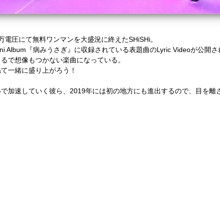
万電圧にて無料ワンマンを大盛況に終えた
SHiSHi。
ni Album
『病みうさぎ』に収録されている表題曲の
Lyric Videoが公
まるで想像もつかない楽曲になっている。
ねて一緒に盛り上がろう！
いで加速していく彼ら、
2019
年には初の地方にも進出するので、目を離