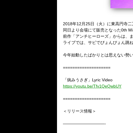
2018
年
12
月
25
日（火）に東高円寺二
同日より会場にて販売となった0th
Mi
前作「アンチヒーローズ」からは、
ライブでは、サビでぴょんぴょん跳
今年始動したばかりとは思えない勢
====================
「病みうさぎ」
Lyric Video
https://youtu.be/Tfv1QeQwbUY
====================
＜リリース情報＞
——————————-