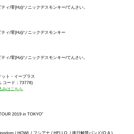
ビティ
/
零
[Hz]/
ソニックデスモンキー
/
てんさい。
ビティ
/
零
[Hz]/
ソニックデスモンキー
ビティ
/
零
[Hz]/
ソニックデスモンキー
/
てんさい。
ケット・イープラス
L
コード：
73778)
込みはこちら
TOUR 2019 in TOKYO”
ingdom / HOWL /
フシアナ
/ HELLO. /
後日解禁バンド
(O.A.)