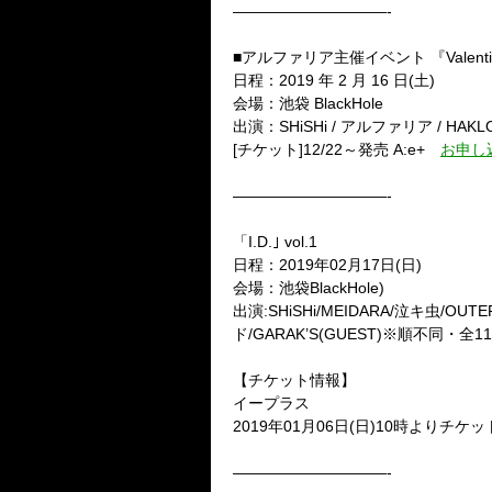
——————————-
■アルファリア主催イベント 『
Valent
日程：
2019
年
2
月
16
日
(
土
)
会場：池袋
BlackHole
出演：
SHiSHi /
アルファリア
/ HAKLO
[
チケット
]12/22
～発売
A:e+
お申し
——————————-
「
I.D.
｣
vol.1
日程：
2019
年
02
月
17
日
(
日
)
会場：池袋
BlackHole)
出演
:SHiSHi/MEIDARA/
泣キ虫
/OUTE
ド
/GARAK’S(GUEST)
※
順不同・全
11
【チケット情報】
イープラス
2019
年
01
月
06
日
(
日
)10
時よりチケ
——————————-