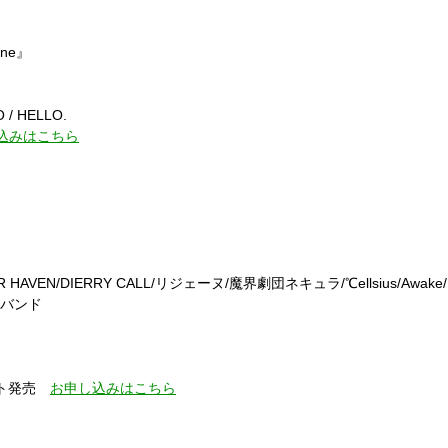
ine
』
 / HELLO.
込みはこちら
R HAVEN/DIERRY CALL/
リジェーヌ
/
魔界劇団ネキュラ
/
℃
ellsius/Awake/
バンド
ット発売
お申し込みはこちら