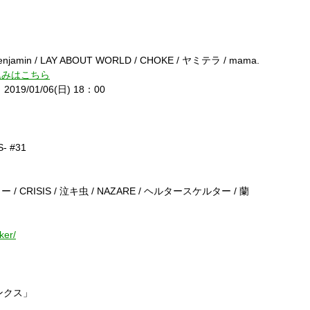
enjamin / LAY ABOUT WORLD / CHOKE /
ヤミテラ
/ mama.
込みはこちら
～
2019/01/06(
日
) 18
：
00
S- #31
ャー
/ CRISIS /
泣キ虫
/ NAZARE /
ヘルタースケルター
/
蘭
～
ker/
ンクス」