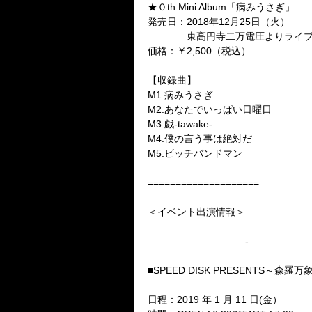
★０
th Mini Album
「病みうさぎ」
発売日：
2018
年
12
月
25
日（火）
東高円寺二万電圧よりライブ
価格：￥
2,500
（税込）
【収録曲】
M1.
病みうさぎ
M2.
あなたでいっぱい日曜日
M3.
戯
-tawake-
M4.
僕の言う事は絶対だ
M5.
ビッチバンドマン
====================
＜イベント出演情報＞
——————————-
■SPEED DISK PRESENTS
～森羅万
…………………………………………
日程：
2019
年
1
月
11
日
(
金）