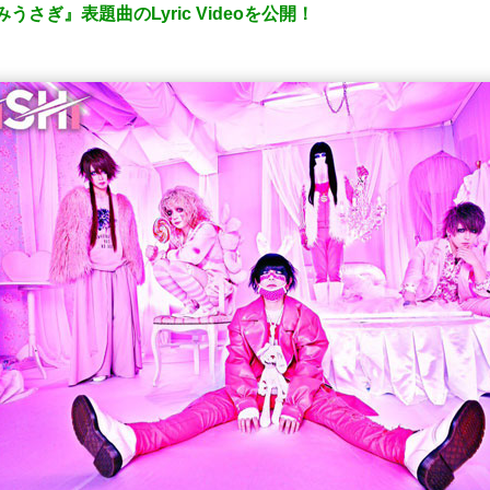
m『病みうさぎ』表題曲のLyric Videoを公開！