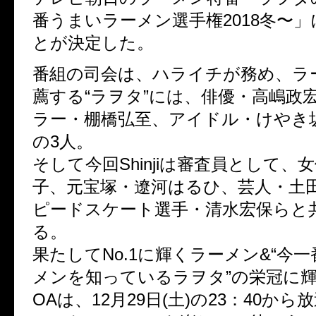
番うまいラーメン選手権2018冬〜
とが決定した。
番組の司会は、ハライチが務め、ラ
薦する“ラヲタ”には、俳優・高嶋政
ラー・棚橋弘至、アイドル・けやき坂
の3人。
そして今回Shinjiは審査員として、
子、元宝塚・遼河はるひ、芸人・土
ピードスケート選手・清水宏保らと
る。
果たしてNo.1に輝くラーメン&“今
メンを知っているラヲタ”の栄冠に輝
OAは、12月29日(土)の23：40か