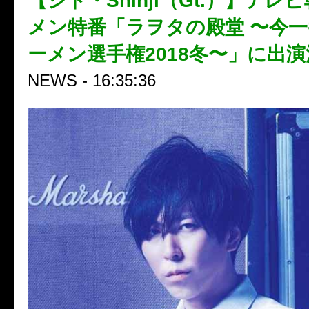
【シド・Shinji（Gt.）】テレ
メン特番「ラヲタの殿堂 〜今
ーメン選手権2018冬〜」に出
NEWS - 16:35:36