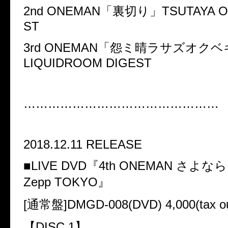
2nd ONEMAN
「裏切り」
TSUTAYA O
ST
3rd ONEMAN
「怨ミ晴ラサズオクベ
LIQUIDROOM DIGEST
…………………………………………
2018.12.11 RELEASE
■
LIVE DVD
『
4th ONEMAN
さよなら
Zepp TOKYO
』
[
通常盤
]DMGD-008(DVD) 4,000(tax o
【
DISC 1
】