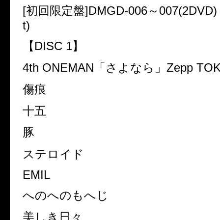
[
初回限定盤
]DMGD-006
～
007(2DVD) 
t)
【
DISC 1
】
4th ONEMAN
「さよなら」
Zepp TO
傷痕
十五
豚
ステロイド
EMIL
へのへのもへじ
美しき日々