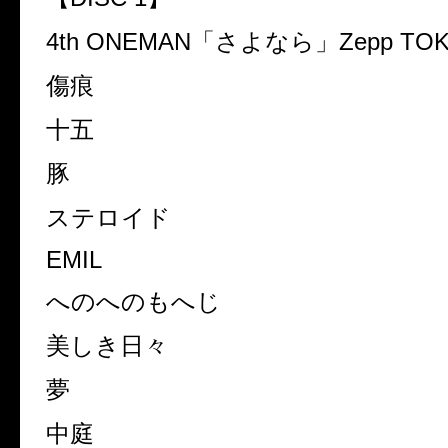
4th ONEMAN
「さよなら」
Zepp TO
傷痕
十五
豚
ステロイド
EMIL
へのへのもへじ
美しき日々
夢
中庭