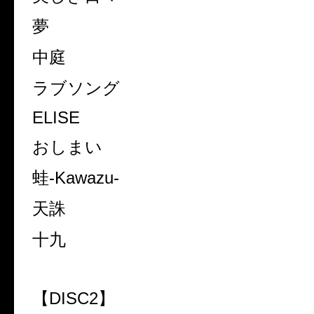
夢
中庭
ラブソング
ELISE
おしまい
蛙
-Kawazu-
天誅
十九
【
DISC2
】