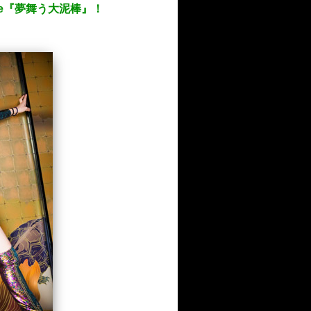
le『夢舞う大泥棒』！