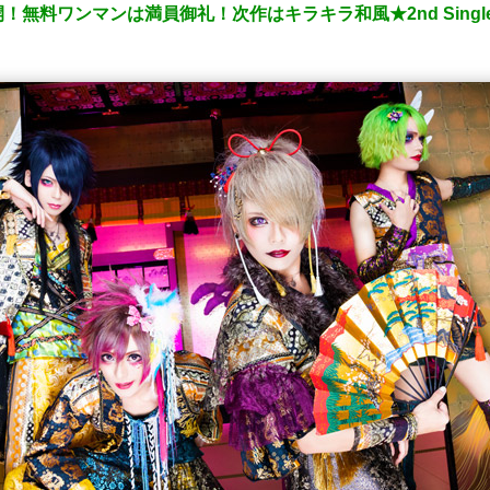
無料ワンマンは満員御礼！次作はキラキラ和風★2nd Sing