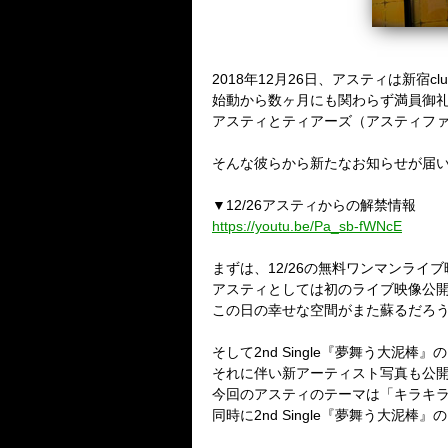
2018年12月26日、アスティは新宿cl
始動から数ヶ月にも関わらず満員御
アスティとティアーズ（アスティフ
そんな彼らから新たなお知らせが届
▼12/26アスティからの解禁情報
https://youtu.be/Pa_sb-fWNcE
まずは、12/26の無料ワンマンライブ
アスティとしては初のライブ映像公
この日の幸せな空間がまた蘇るだろ
そして2nd Single『夢舞う大泥棒
それに伴い新アーティスト写真も公
今回のアスティのテーマは「キラキ
同時に2nd Single『夢舞う大泥