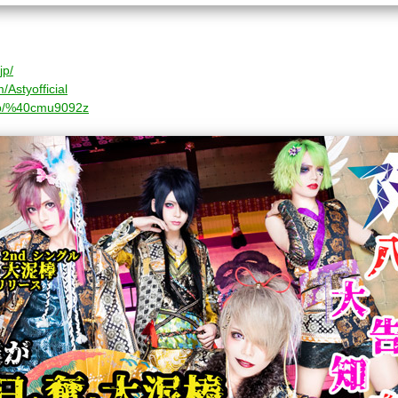
jp/
m/Astyofficial
ti/p/%40cmu9092z