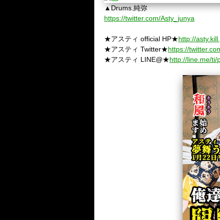
▲Drums.純弥
https://twitter.com/Asty_junya
★アスティ official HP★
http://asty.kill.
★アスティ Twitter★
https://twitter.co
★アスティ LINE@★
http://line.me/