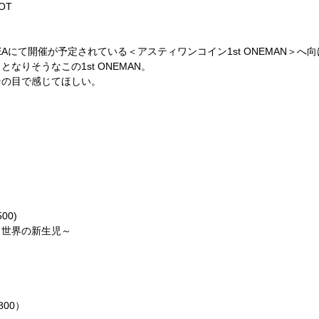
OT
REAにて開催が予定されている＜アスティワンコイン1st ONEMAN＞へ
なりそうなこの1st ONEMAN。
その目で感じてほしい。
00)
ラ世界の新生児～
800）