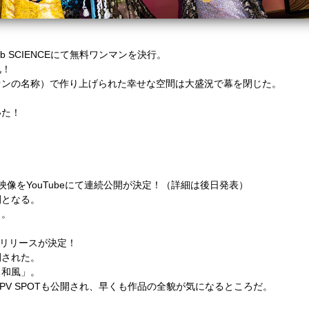
ub SCIENCEにて無料ワンマンを決行。
礼！
ァンの名称）で作り上げられた幸せな空間は大盛況で幕を閉じた。
いた！
映像をYouTubeにて連続公開が決定！（詳細は後日発表）
開となる。
う。
』のリリースが決定！
開された。
ラ和風」。
棒』のPV SPOTも公開され、早くも作品の全貌が気になるところだ。