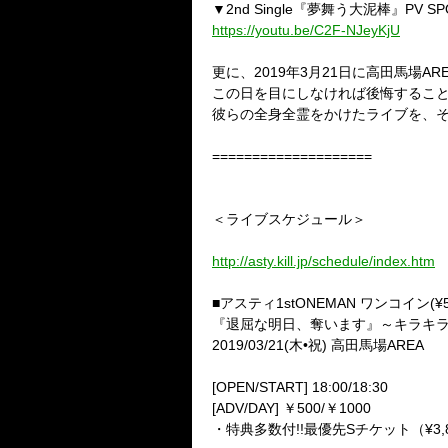
▼2nd Single『夢舞う大泥棒』PV SP
https://youtu.be/C2F-NJeyKjU
更に、2019年3月21日に高田馬場A
この日を目にしなければ後悔することと
彼らの全身全霊をかけたライブを、
====================
＜ライブスケジュール＞
http://asty.kill.jp/schedule/index.htm
■アスティ1stONEMAN ワンコイン(¥5
『退屈な明日、奪います』～キラキ
2019/03/21(木•祝) 高田馬場AREA
[OPEN/START] 18:00/18:30
[ADV/DAY] ￥500/￥1000
・特典多数付!!最優先Sチケット（¥3,