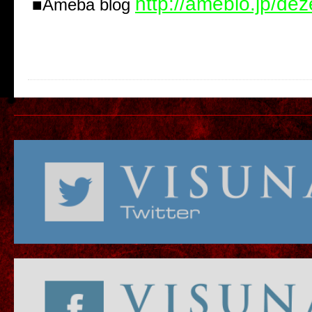
http://ameblo.jp/dezer
■Ameba blog