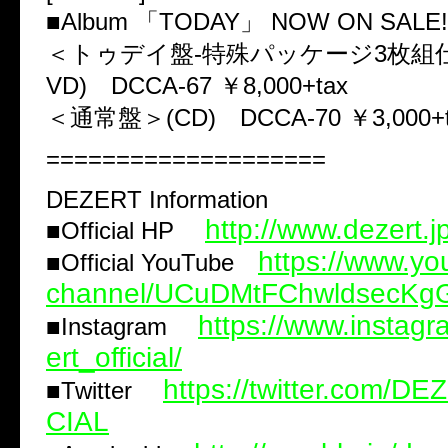
■Album 「TODAY」 NOW ON SALE!
＜トゥデイ盤-特殊パッケージ3枚組仕様
VD) DCCA-67 ￥8,000+tax
＜通常盤＞(CD) DCCA-70 ￥3,000+t
====================
DEZERT Information
http://www.dezert.
■Official HP
https://www.yo
■Official YouTube
channel/UCuDMtFChwldsecK
https://www.instag
■Instagram
ert_official/
https://twitter.com/D
■Twitter
CIAL