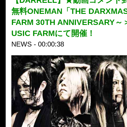
【DARRELL】★動画コメント
無料ONEMAN「THE DARXMA
FARM 30TH ANNIVERSAR
USIC FARMにて開催！
NEWS - 00:00:38