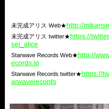
http://mikanse
未完成アリス Web★
https://twitt
未完成アリス twitter★
sei_alice
http://ww
Starwave Records Web★
ecords.jp
https://t
Starwave Records twitter★
arwaverecords