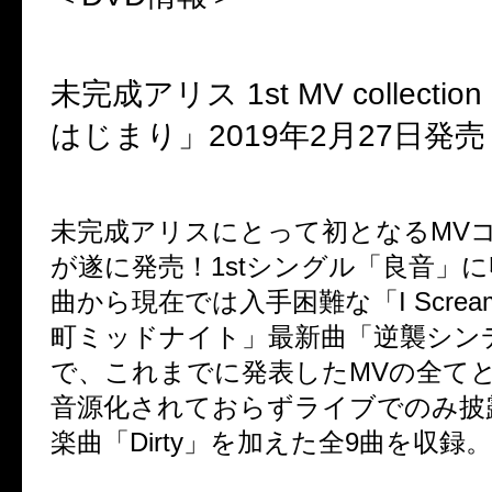
未完成アリス
1st MV collection
はじまり」
2019
年
2
月
27
日発売
未完成アリスにとって初となる
MV
が遂に発売！
1st
シングル「良音」に
曲から現在では入手困難な「
I Screa
町ミッドナイト」最新曲「逆襲シン
で、これまでに発表した
MV
の全て
音源化されておらずライブでのみ披
楽曲「
Dirty
」を加えた全
9
曲を収録。