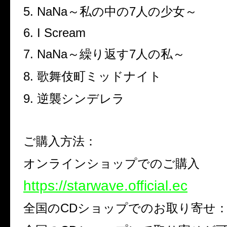
5. NaNa
～私の中の
7
人の少女～
6. I Scream
7. NaNa
～繰り返す
7
人の私～
8.
歌舞伎町ミッドナイト
9.
逆襲シンデレラ
ご購入方法：
オンラインショップでのご購入
https://starwave.official.ec
全国の
CD
ショップでのお取り寄せ