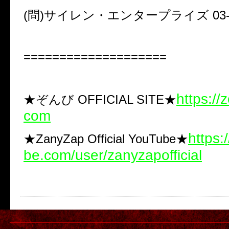
(問)サイレン・エンタープライズ 03-34
====================
https:/
★ぞんび OFFICIAL SITE★
com
https:
★ZanyZap Official YouTube★
be.com/user/zanyzapofficial