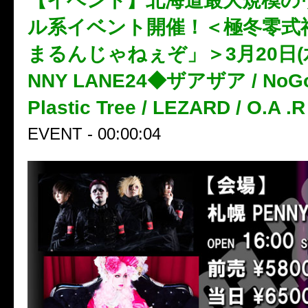
【イベント】北海道最大規模の
ル系イベント開催！＜極冬零式
まるんじゃねぇぞ」＞3月20日(水
NNY LANE24◆ザアザア / NoGoD
Plastic Tree / LEZARD / O.A .R
EVENT - 00:00:04