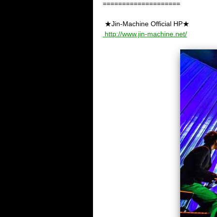
====================
★Jin-Machine Official HP★
http://www.jin-machine.net/