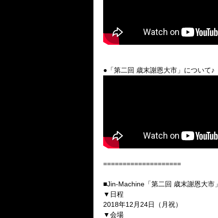
●「第二回 歳末謝恩大市」について♪
====================
■Jin-Machine「第二回 歳末謝恩大市
▼日程
2018年12月24日（月祝）
▼会場