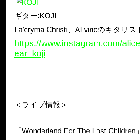
ギター
:KOJI
La’cryma Christi
、
ALvino
のギタリス
https://www.instagram.com/ali
ear_koji
====================
＜ライブ情報＞
「
Wonderland For The Lost Children