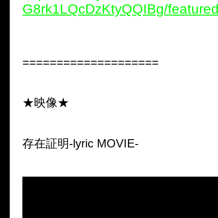
G8rk1LQcDzKtyQQIBg/feature
====================
★映像★
存在証明-lyric MOVIE-