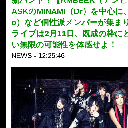
新バンド！【AMBEEK（アン
ASKのMINAMI（Dr）を中心に
o）など個性派メンバーが集ま
ライブは2月11日、既成の枠に
い無限の可能性を体感せよ！
NEWS - 12:25:46