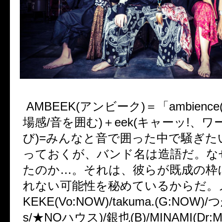
AMBEEK(アンビーク)＝「ambienc
場感/音を囲む)＋eek(キャーッ!、ワ
び)=みんなと音で囲った中で騒ぎた
っておくが、バンド名は造語だ。な
たのか…。それは、彼らが既成の枠
れない可能性を秘めているからだ。
KEKE(Vo:NOW)/takuma.(G:NOW)/つ
s/★NOハウス)/銀也(B)/MINAMI(Dr