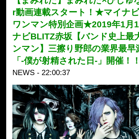
【まみれた】まみれた×びじゅなび
r動画連載スタート！★マイナビB
ワンマン特別企画★2019年1月1
ナビBLITZ赤坂【バンド史上最
ンマン】三擦り野郎の業界最早
「-僕が射精された日-」開催！
NEWS - 22:00:37