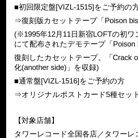
■
初回限定盤
[VIZL-1515]
をご予約の
⇒
復刻版カセットテープ「
Poison bis
(
※
1995
年
12
月
11
日新宿
LOFT
の初ワ
にて配布されたデモテープ「
Poison 
復刻したカセットテープ。「
Crack o
化
(another side)
」を収録
)
■
通常盤
[VIZL-1516]
をご予約の方
⇒
オリジナルポストカード
5
種セッ
【対象店舗】
タワーレコード全国各店／タワーレ