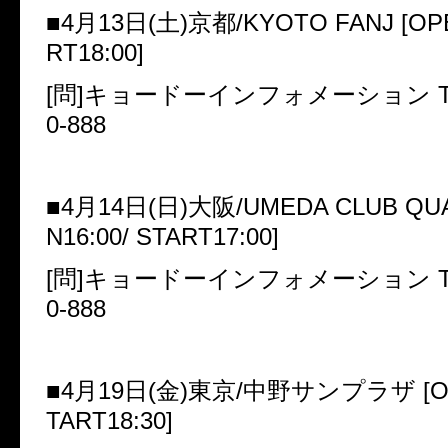
■
4
月
13
日
(
土
)
京都
/KYOTO FANJ [OP
RT18:00]
[
問
]
キョードーインフォメーション
T
0-888
■
4
月
14
日
(
日
)
大阪
/UMEDA CLUB QU
N16:00/ START17:00]
[
問
]
キョードーインフォメーション
T
0-888
■
4
月
19
日
(
金
)
東京
/
中野サンプラザ
[O
TART18:30]