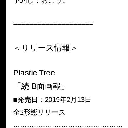
予約しておこう。
====================
＜リリース情報＞
Plastic Tree
「続
B
面画報」
■
発売日：
2019
年
2
月
13
日
全
2
形態リリース
…………………………………………