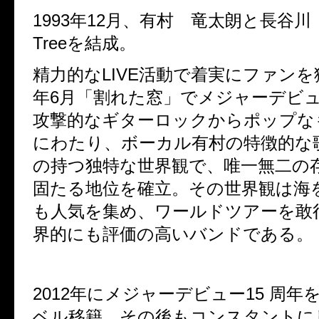
1993
年
12
月、有村 竜太朗と長谷川
Tree
を結成。
精力的な
LIVE
活動で着実にファンを
年
6
月「割れた窓」でメジャーデビ
攻撃的なギターロックからポップな
にわたり、ボーカル有村の特徴的な
の持つ独特な世界観で、唯一無二の存
固たる地位を確立。その世界観は海
も人気を集め、ワールドツアーを敢
界的にも評価の高いバンドである。
2012
年にメジャーデビュー
15
周年
ベル移籍。その後もコンスタントに