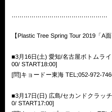
…………………………………………
【
Plastic Tree Spring Tour 2019
「
A
面
■
3
月
16
日
(
土
)
愛知
/
名古屋ボトムライ
00/ START18:00]
[
問
]
キョードー東海
TEL;052-972-746
■
3
月
17
日
(
日
)
広島
/
セカンドクラッ
0/ START17:00]