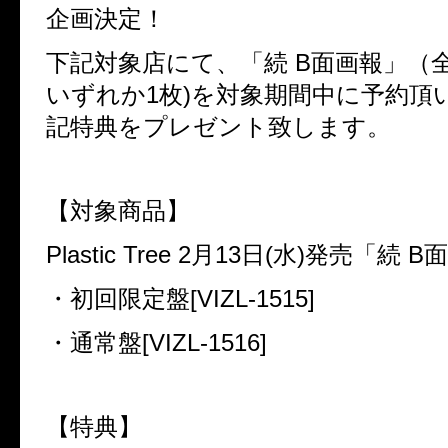
企画決定！
下記対象店にて、「続
B
面画報」（
いずれか
1
枚
)
を対象期間中に予約頂
記特典をプレゼント致します。
【対象商品】
Plastic Tree 2
月
13
日
(
水
)
発売「続
B
面
・初回限定盤
[VIZL-1515]
・通常盤
[VIZL-1516]
【特典】