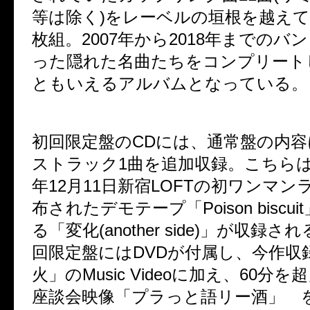
等は除く
)
をレーベルの垣根を越えて
枚組。
2007
年から
2018
年までのバン
った隠れた名曲たちをコンプリート
ともいえるアルバムとなっている。
初回限定盤の
CD
には、通常盤の内容
ストラック
1
曲を追加収録。こちら
年
12
月
11
日新宿
LOFT
の初ワンマン
布されたデモテープ「
Poison biscuit
る「変化
(another side)
」が収録され
回限定盤には
DVD
が付属し、今作収
火」の
Music Video
に加え、
60
分を超
座談会映像「プラっと語リー酒」 