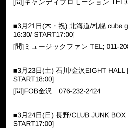
[
問
]
キャンディプロモーション
TEL;0
■
3
月
21
日
(
木・祝
)
北海道
/
札幌
cube g
16:30/ START17:00]
[
問
]
ミュージックファン
TEL; 011-20
■
3
月
23
日
(
土
)
石川
/
金沢
EIGHT HALL 
START18:00]
[
問
]FOB
金沢
076-232-2424
■
3
月
24
日
(
日
)
長野
/CLUB JUNK BOX 
START17:00]