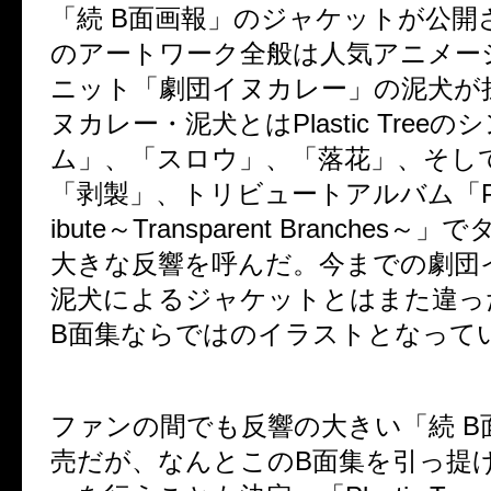
「続
B
面画報」のジャケットが公開
のアートワーク全般は人気アニメー
ニット「劇団イヌカレー」の泥犬が
ヌカレー・泥犬とは
Plastic Tree
のシ
ム」、「スロウ」、「落花」、そし
「剥製」、トリビュートアルバム「
ibute
～
Transparent Branches
～」で
大きな反響を呼んだ。今までの劇団
泥犬によるジャケットとはまた違っ
B
面集ならではのイラストとなって
ファンの間でも反響の大きい「続
B
売だが、なんとこの
B
面集を引っ提