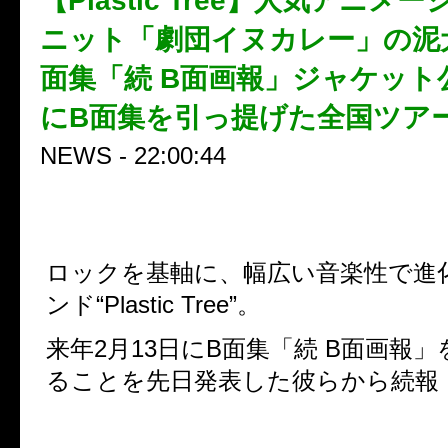
【Plastic Tree】人気アニメ
ニット「劇団イヌカレー」の泥
面集「続 B面画報」ジャケット
にB面集を引っ提げた全国ツア
NEWS - 22:00:44
ロックを基軸に、幅広い音楽性で進
ンド
“Plastic Tree”
。
来年
2
月
13
日に
B
面集「続
B
面画報」
ることを先日発表した彼らから続報