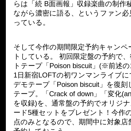
らは「続
B
面画報」収録楽曲の制作
ながら濃密に語る、というファン必
っている。
そして今作の期間限定予約キャンペ
トしている。 初回限定盤の予約で
トテープ「
Poison biscuit
」
(
※
前述の
1
日新宿
LOFT
の初ワンマンライブに
デモテープ「
Poison biscuit
」を復刻
テープ。「
Crack of down
」「変化
(an
を収録
)
を、通常盤の予約でオリジナ
ード
5
種セットをプレゼント！今作
点のみとなるので、期間中に対象店