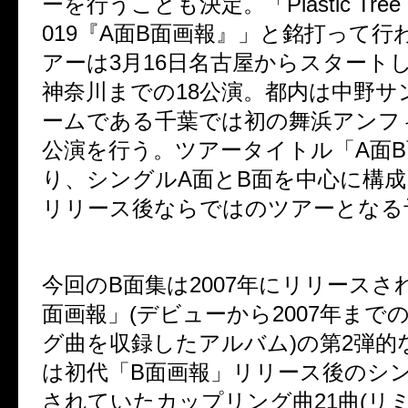
ーを行うことも決定。「
Plastic Tree
019
『
A
面
B
面画報』」と銘打って行
アーは
3
月
16
日名古屋からスタート
神奈川までの
18
公演。都内は中野サ
ームである千葉では初の舞浜アンフ
公演を行う。ツアータイトル「
A
面
B
り、シングル
A
面と
B
面を中心に構成
リリース後ならではのツアーとなる
今回の
B
面集は
2007
年にリリースさ
面画報」
(
デビューから
2007
年まで
グ曲を収録したアルバム
)
の第
2
弾的
は初代「
B
面画報」リリース後のシ
されていたカップリング曲
21
曲
(
リ