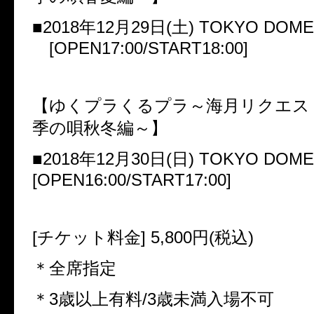
■
2018
年
12
月
29
日
(
土
) TOKYO DOME
[OPEN17:00/START18:00]
【ゆくプラくるプラ～海月リクエス
季の唄秋冬編～】
■
2018
年
12
月
30
日
(
日
) TOKYO DOME
[OPEN16:00/START17:00]
[
チケット料金
] 5,800
円
(
税込
)
＊全席指定
＊
3
歳以上有料
/3
歳未満入場不可