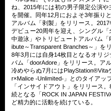
ね、
2015
年には初の男子限定公演や
を開催。同年
12
月におよそ
3
年振り
アルバム「剥製」をリリース。
2017
デビュー
20
周年を迎え、シングル「
中遊泳」やトリビュートアルバム「
ibute
～
Transparent Branches
～」を
8
年
3
月には自身
14
枚目となるオリジ
バム「
doorAdore
」をリリース。ア
冷めやらぬ
7
月には
PlayStation®Vita
r×Malice -Unlimited-
」とのタイアッ
「インサイドアウト」をリリース。
続となる「
ROCK IN JAPAN FESTIV
ど精力的に活動を続けている。