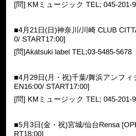
[
問
] KM
ミュージック
TEL; 045-201-
■
4
月
21
日
(
日
)
神奈川
/
川崎
CLUB CITTA
0/ START17:00]
[
問
]Akatsuki label TEL;03-5485-5678
■
4
月
29
日
(
月・祝
)
千葉
/
舞浜アンフィ
EN16:00/ START17:00]
[
問
] KM
ミュージック
TEL; 045-201-
■
5
月
3
日
(
金・祝
)
宮城
/
仙台
Rensa [OP
RT18:00]