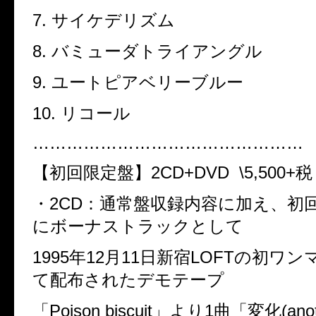
7.
サイケデリズム
8.
バミューダトライアングル
9.
ユートピアベリーブルー
10.
リコール
…………………………………………
【初回限定盤】
2CD+DVD
\5,500+
税
・
2CD
：通常盤収録内容に加え、初
にボーナストラックとして
1995
年
12
月
11
日新宿
LOFT
の初ワン
て配布されたデモテープ
「
Poison biscuit
」より
1
曲「変化
(ano