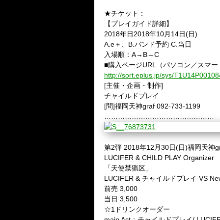
★チケット：
【プレイガイド詳細】
2018年日2018年10月14日(日)
A.e＋、B.バンド予約 C.当日
入場順：A→B→C
■購入ページURL（パソコン／スマー
http://sort.eplus.jp/sys/T1U14P0
[主催・企画・制作]
チャイルドプレイ
[問]福岡天神graf 092-733-1199
…………………………………………
第2弾 2018年12月30日(日)福岡天神gr
LUCIFER & CHILD PLAY Organizer
「天使禁猟区」
LUCIFER & チャイルドプレイ VS New
前売 3,000
当日 3,500
☆1ドリンクオーダー
main Act：チャイルドプレイ/ LUCIF