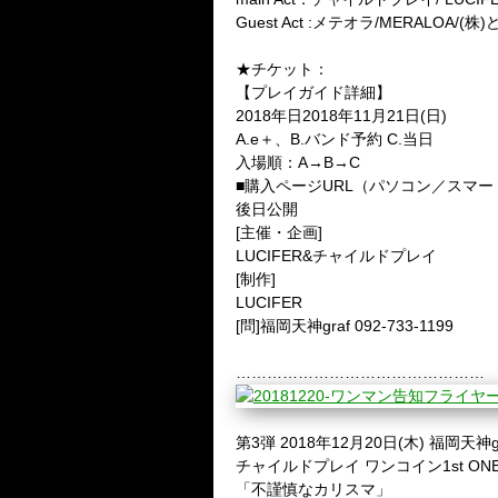
Guest Act :メテオラ/MERALOA/
★チケット：
【プレイガイド詳細】
2018年日2018年11月21日(日)
A.e＋、B.バンド予約 C.当日
入場順：A→B→C
■購入ページURL（パソコン／スマー
後日公開
[主催・企画]
LUCIFER&チャイルドプレイ
[制作]
LUCIFER
[問]福岡天神graf 092-733-1199
…………………………………………
第3弾 2018年12月20日(木) 福岡天神g
チャイルドプレイ ワンコイン1st ON
「不謹慎なカリスマ」