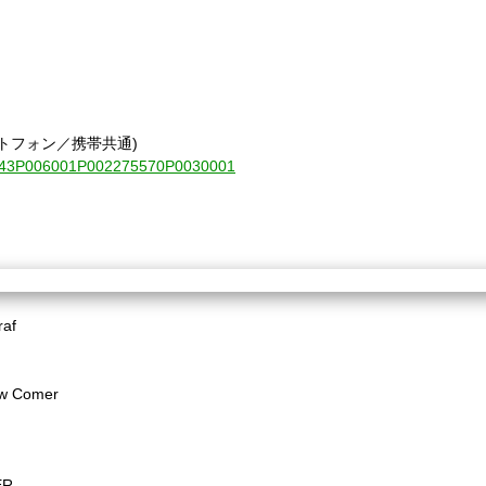
トフォン／携帯共通)
010843P006001P002275570P0030001
af
 Comer
ER