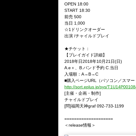
OPEN 18:00
START 18:30
前売 500
当日 1,000
☆1ドリンクオーダー
出演 /チャイルドプレイ
★チケット：
【プレイガイド詳細】
2018年日2018年10月21日(日)
A.e＋、B.バンド予約 C.当日
入場順：A→B→C
■購入ページURL（パソコン／スマー
http://sort.eplus.jp/sys/T1U14P0
[主催・企画・制作]
チャイルドプレイ
[問]福岡天神graf 092-733-1199
====================
＜release情報＞