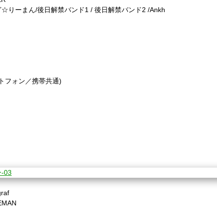
(株)ど☆りーまん/後日解禁バンド1 / 後日解禁バンド2 /Ankh
トフォン／携帯共通)
raf
EMAN