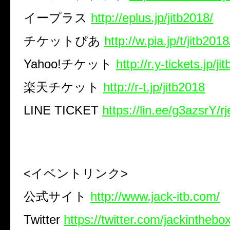
イープラス
http://eplus.jp/jitb2018/
チケットぴあ
http://w.pia.jp/t/jitb2018
Yahoo!
チケット
http://r.y-tickets.jp/ji
楽天チケット
http://r-t.jp/jitb2018
LINE TICKET
https://lin.ee/g3azsrY/rj
<
イベントリンク
>
公式サイト
http://www.jack-itb.com/
Twitter
https://twitter.com/jackinthebo