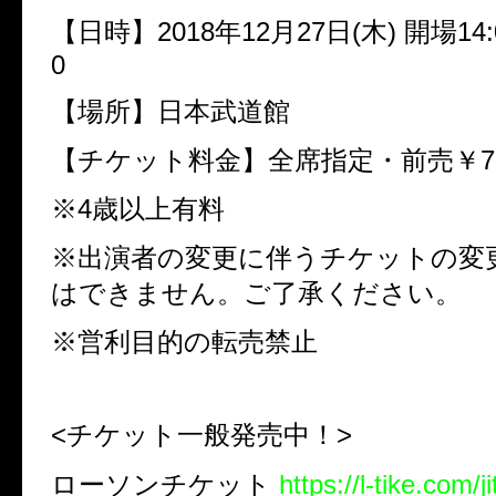
【日時】
2018
年
12
月
27
日
(
木
)
開場
14:
0
【場所】日本武道館
【チケット料金】全席指定・前売￥
7
※
4
歳以上有料
※出演者の変更に伴うチケットの変
はできません。ご了承ください。
※営利目的の転売禁止
<
チケット一般発売中！
>
ローソンチケット
https://l-tike.com/j