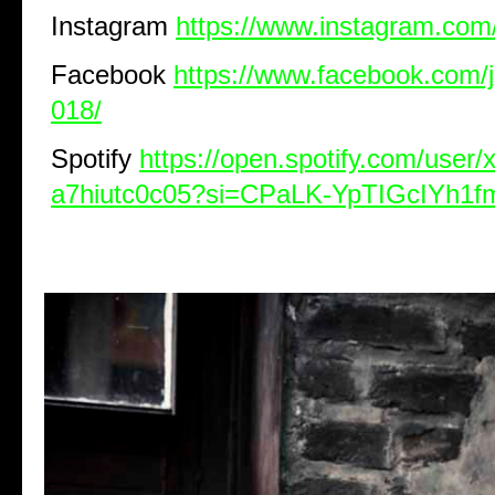
Instagram
https://www.instagram.com
Facebook
https://www.facebook.com/
018/
Spotify
https://open.spotify.com/user/
a7hiutc0c05?si=CPaLK-YpTIGcIYh1