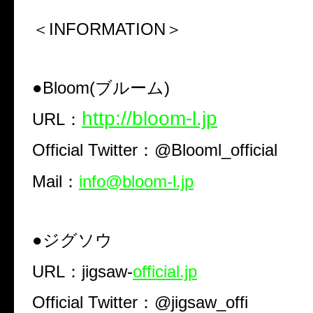
＜INFORMATION＞
●Bloom(ブルーム)
http://bloom-l.jp
URL：
Official Twitter：@Blooml_official
Mail：
info@bloom-l.jp
●ジグソウ
URL：jigsaw-
official.jp
Official Twitter：@jigsaw_offi