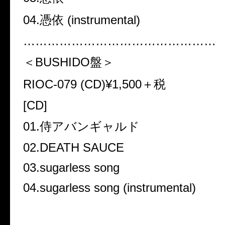
04.
憑依
(instrumental)
…………………………………………
＜
BUSHIDO
盤＞
RIOC-079 (CD)¥1,500
＋税
[CD]
01.
侍アバンギャルド
02.DEATH SAUCE
03.sugarless song
04.sugarless song (instrumental)