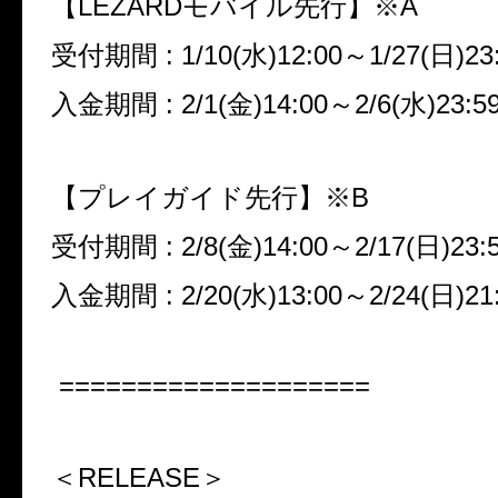
【
LEZARD
モバイル先行】※
A
受付期間
: 1/10(
水
)12:00
～
1/27(
日
)23
入金期間
: 2/1(
金
)14:00
～
2/6(
水
)23:5
【プレイガイド先行】※
B
受付期間
: 2/8(
金
)14:00
～
2/17(
日
)23:
入金期間
: 2/20(
水
)13:00
～
2/24(
日
)21
====================
＜RELEASE＞