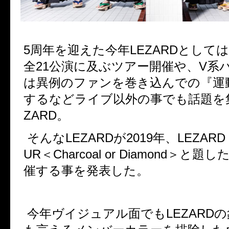
5
周年を迎えた今年
LEZARD
としては
全
21
公演に及ぶツアー開催や、
V
系
は異例のファンを巻き込んでの『運
するなどライブ以外の事でも話題を
ZARD
。
そんな
LEZARD
が
2019
年、
LEZARD
UR＜Charcoal or Diamond＞
と題し
催する事を発表した。
今年ヴイジュアル面でも
LEZARD
の