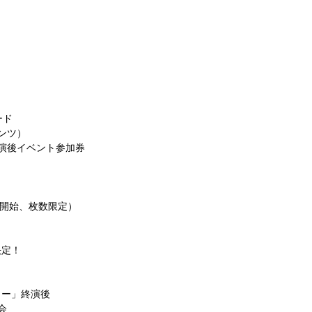
ード
ンツ）
演後イベント参加券
て配布開始、枚数限定）
決定！
ィー」終演後
会