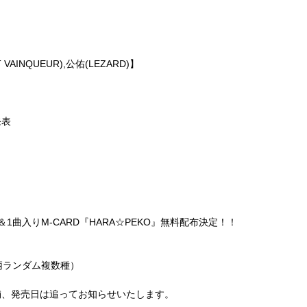
 VAINQUEUR),公佑(LEZARD)】
発表
売＆1曲入りM-CARD『HARA☆PEKO』無料配布決定！！
絵柄ランダム複数種）
舗、発売日は追ってお知らせいたします。