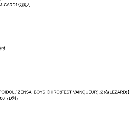
M-CARD1枚購入
演解禁！
DOL / ZENSAI BOYS【HIRO(FEST VAINQUEUR),公佑(LEZARD)】
800（D別）