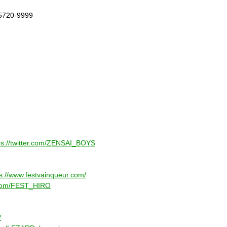
720-9999
ps://twitter.com/ZENSAI_BOYS
ps://www.festvainqueur.com/
r.com/FEST_HIRO
/