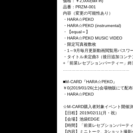
価格：￥2,000(tax in)
品番：PRZM-001
内容（変更の可能性あり）
・HARA☆PEKO
・HARA☆PEKO (instrumental)
・【equal＝】
・HARA☆PEKO MUSIC VIDEO
・限定写真複数枚
・1～9月毎月更新動画閲覧用パスワ
・タイトル未定曲3（後日追加コンテ
+「前菜レセプションパーティー」終
…………………………………………
■M-CARD『HARA☆PEKO』
￥0(2019/01/26(土)会場物販に
・HARA☆PEKO
☆M-CARD購入者対象イベント開催
【日程】2019/02/11(月・祝）
【会場】池袋EDGE
【時間】「前菜レセプションパーテ
【内容】ミニトーク、3ショット撮影