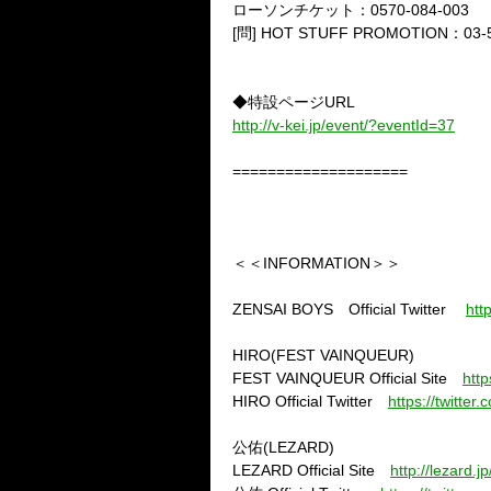
ローソンチケット：0570-084-003
[問] HOT STUFF PROMOTION：03-5
◆特設ページURL
http://v-kei.jp/event/?eventId=37
====================
＜＜INFORMATION＞＞
ZENSAI BOYS Official Twitter
htt
HIRO(FEST VAINQUEUR)
FEST VAINQUEUR Official Site
htt
HIRO Official Twitter
https://twitte
公佑(LEZARD)
LEZARD Official Site
http://lezard.jp